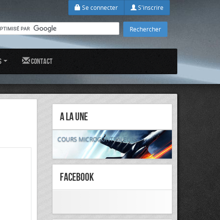
Se connecter
S'inscrire
s
Contact
A la Une
COURS MICROCONTRôLEURS
FaceBook