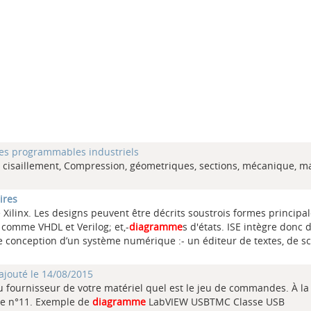
es programmables industriels
on, cisaillement, Compression, géometriques, sections, mécanique, m
ires
Xilinx. Les designs peuvent être décrits soustrois formes principal
 comme VHDL et Verilog; et,-
diagramme
s d'états. ISE intègre donc 
tde conception d’un système numérique :- un éditeur de textes, de 
ajouté le 14/08/2015
 du fournisseur de votre matériel quel est le jeu de commandes. À la
ure n°11. Exemple de
diagramme
LabVIEW USBTMC Classe USB