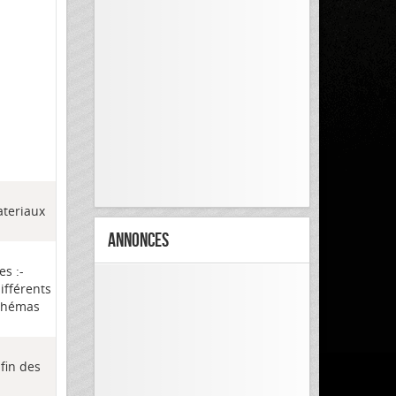
ateriaux
Annonces
es :-
différents
schémas
 fin des