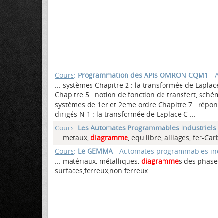
Cours
:
Programmation des APIs OMRON CQM1
- 
... systèmes Chapitre 2 : la transformée de Laplac
Chapitre 5 : notion de fonction de transfert, sch
systèmes de 1er et 2eme ordre Chapitre 7 : répo
dirigés N 1 : la transformée de Laplace C ...
Cours
:
Les Automates Programmables Industriels 
... metaux,
diagramme
, equilibre, alliages, fer-
Cours
:
Le GEMMA
- Automates programmables ind
... matériaux, métalliques,
diagramme
s des phases
surfaces,ferreux,non ferreux ...