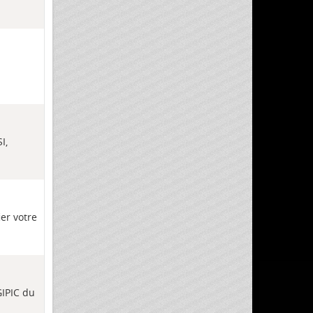
I,
ier votre
GIPIC du