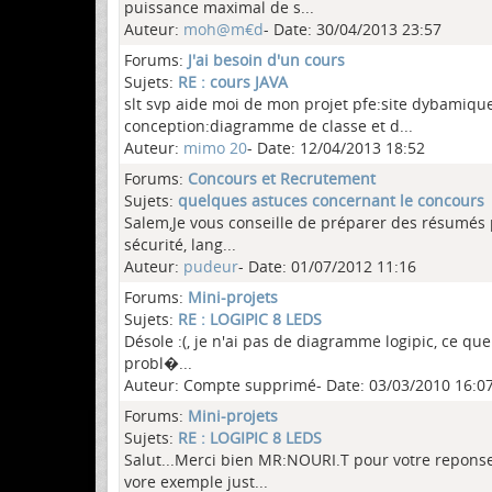
puissance maximal de s...
Auteur:
moh@m€d
- Date: 30/04/2013 23:57
Forums:
J'ai besoin d'un cours
Sujets:
RE : cours JAVA
slt svp aide moi de mon projet pfe:site dybamiqu
conception:diagramme de classe et d...
Auteur:
mimo 20
- Date: 12/04/2013 18:52
Forums:
Concours et Recrutement
Sujets:
quelques astuces concernant le concours
Salem,Je vous conseille de préparer des résumés p
sécurité, lang...
Auteur:
pudeur
- Date: 01/07/2012 11:16
Forums:
Mini-projets
Sujets:
RE : LOGIPIC 8 LEDS
Désole :(, je n'ai pas de diagramme logipic, ce qu
probl�...
Auteur: Compte supprimé- Date: 03/03/2010 16:0
Forums:
Mini-projets
Sujets:
RE : LOGIPIC 8 LEDS
Salut...Merci bien MR:NOURI.T pour votre reponses
vore exemple just...