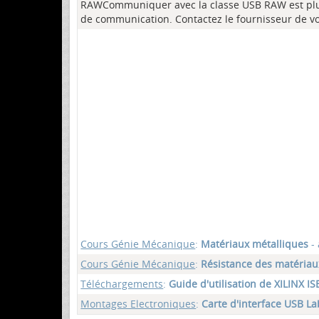
RAWCommuniquer avec la classe USB RAW est plus
de communication. Contactez le fournisseur de vot
Cours Génie Mécanique
:
Matériaux métalliques
- 
Cours Génie Mécanique
:
Résistance des matéria
Téléchargements
:
Guide d'utilisation de XILINX ISE
Montages Electroniques
:
Carte d'interface USB L