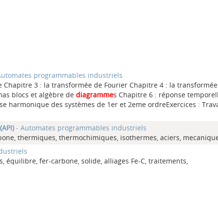
Automates programmables industriels
e Chapitre 3 : la transformée de Fourier Chapitre 4 : la transformée
émas blocs et algèbre de
diagramme
s Chapitre 6 : réponse temporel
nse harmonique des systèmes de 1er et 2eme ordreExercices : Trav
(API)
- Automates programmables industriels
Carbone, thermiques, thermochimiques, isothermes, aciers, mecaniques
ustriels
, équilibre, fer-carbone, solide, alliages Fe-C, traitements,