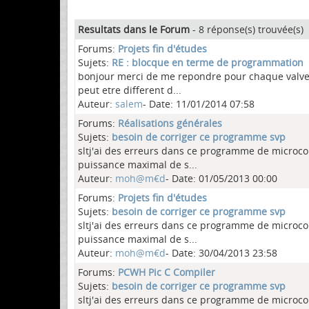
Resultats dans le Forum
- 8 réponse(s) trouvée(s)
Forums:
Projets fin d'études
Sujets:
RE : blocque en terme de programmation
bonjour merci de me repondre pour chaque valve i
peut etre different d...
Auteur:
salem
- Date: 11/01/2014 07:58
Forums:
Réalisations générales
Sujets:
besoin de corriger ce programme svp
sltj'ai des erreurs dans ce programme de microc
puissance maximal de s...
Auteur:
moh@m€d
- Date: 01/05/2013 00:00
Forums:
Projets fin d'études
Sujets:
besoin de corriger ce programme svp
sltj'ai des erreurs dans ce programme de microc
puissance maximal de s...
Auteur:
moh@m€d
- Date: 30/04/2013 23:58
Forums:
PCWH Pic C Compiler
Sujets:
besoin de corriger ce programme svp
sltj'ai des erreurs dans ce programme de microc