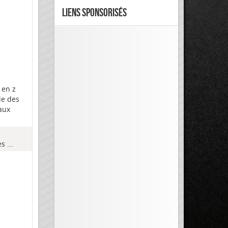
Liens Sponsorisés
 en z
le des
aux
 ...