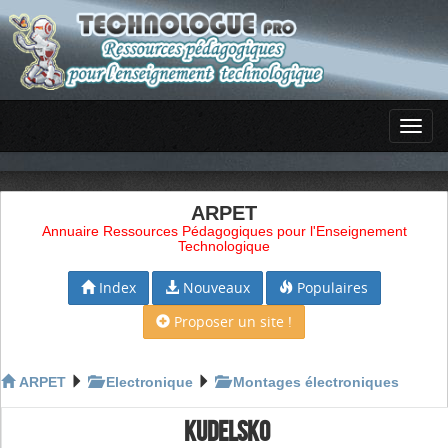
ARPET
Annuaire Ressources Pédagogiques pour l'Enseignement
Technologique
Index
Nouveaux
Populaires
Proposer un site !
ARPET
Electronique
Montages électroniques
KUDELSKO