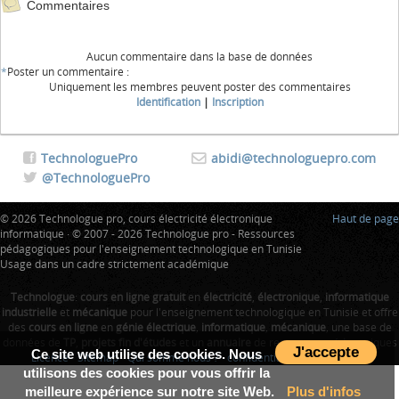
Commentaires
Aucun commentaire dans la base de données
*
Poster un commentaire :
Uniquement les membres peuvent poster des commentaires
Identification
|
Inscription
TechnologuePro
abidi@technologuepro.com
@TechnologuePro
© 2026 Technologue pro, cours électricité électronique
Haut de page
informatique · © 2007 - 2026 Technologue pro - Ressources
pédagogiques pour l'enseignement technologique en Tunisie
Usage dans un cadre strictement académique
Technologue
:
cours en ligne gratuit
en
électricité
,
électronique
,
informatique
industrielle
et
mécanique
pour l'enseignement technologique en Tunisie et offre
des
cours en ligne
en
génie électrique
,
informatique
,
mécanique
, une base de
données de
TP
,
projets fin d'études
et un
annuaire
de ressources pédagogiques
J'accepte
Ce site web utilise des cookies. Nous
Licence
-
Sitemap
-
Qui somme nous ?
-
confidentialité
-
Tunisie Index
utilisons des cookies pour vous offrir la
meilleure expérience sur notre site Web.
Plus d'infos