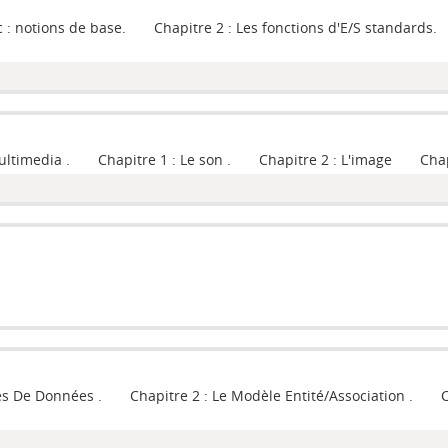
: notions de base. Chapitre 2 : Les fonctions d'E/S standards.
imedia . Chapitre 1 : Le son . Chapitre 2 : L'image Chapit
 De Données . Chapitre 2 : Le Modèle Entité/Association . Ch