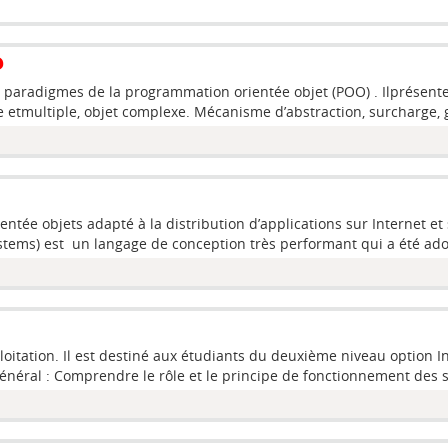
aradigmes de la programmation orientée objet (POO) . Ilprésente l
le etmultiple, objet complexe. Mécanisme d’abstraction, surcharge, 
tée objets adapté à la distribution d’applications sur Internet et
ems) est un langage de conception très performant qui a été adop
oitation. Il est destiné aux étudiants du deuxième niveau option In
énéral : Comprendre le rôle et le principe de fonctionnement des s