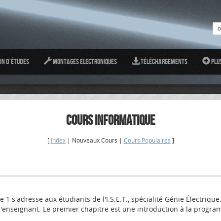
in d'études
Montages Electroniques
Téléchargements
Plu
COURS INFORMATIQUE
[
Index
| Nouveaux Cours |
Cours Populaires
]
 s'adresse aux étudiants de l'I.S.E.T., spécialité Génie Électrique
e l'enseignant. Le premier chapitre est une introduction à la progr