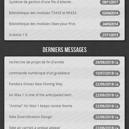
Système de gestion d'une file d'attente..
09/11/2017
Bibliothèque des modules TX433 et RX433..
02/04/2014
Bibliothèque des modules Xbee pour Prot..
24/03/2014
Arduino 1.8
21/11/2013
Derniers messages
recherche de projet de fin d'année
29/08/2018
commande numérique d'un gradateur
10/07/2018
Pandora Shines New Shining Way
22/06/2018
Air Max 1 is one of the anticipated item..
22/06/2018
"Animal" Air Max 1 keeps canine theme
22/06/2018
Nike Diversification Design
22/06/2018
Nike air carries a unique appear
22/06/2018