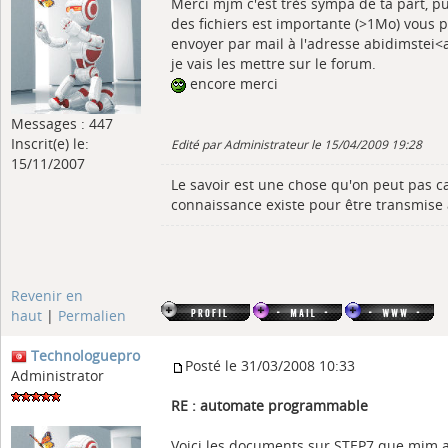
Merci mjm c'est très sympa de ta part, pui
des fichiers est importante (>1Mo) vous 
envoyer par mail à l'adresse abidimstei<
je vais les mettre sur le forum.
encore merci
Messages : 447
Inscrit(e) le:
Edité par Administrateur le 15/04/2009 19:28
15/11/2007
Le savoir est une chose qu'on peut pas ca
connaissance existe pour être transmise 
Revenir en
haut
|
Permalien
Technologuepro
Posté le 31/03/2008 10:33
Administrator
RE : automate programmable
Voici les documents sur STEP7 que mjm 