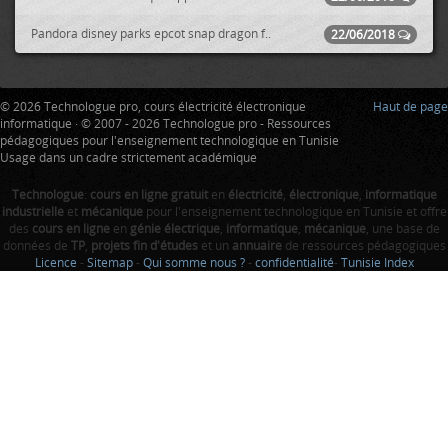
Pandora disney parks epcot snap dragon f..
22/06/2018
© 2026 Technologue pro, cours électricité électronique
Haut de page
informatique · © 2007 - 2026 Technologue pro - Ressources
pédagogiques pour l'enseignement technologique en Tunisie
Usage dans un cadre strictement académique
Technologue
:
cours en ligne gratuit
en
électricité
,
électronique
,
informatique
industrielle
et
mécanique
pour l'enseignement technologique en Tunisie et offre
des
cours en ligne
en
génie électrique
,
informatique
,
mécanique
, une base de
données de
TP
,
projets fin d'études
et un
annuaire
de ressources pédagogiques
Licence
-
Sitemap
-
Qui somme nous ?
-
confidentialité
-
Tunisie Index