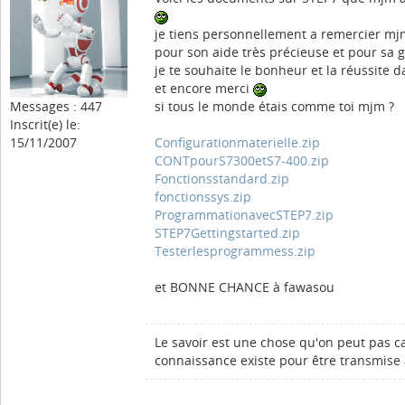
je tiens personnellement a remercier mjm
pour son aide très précieuse et pour sa g
je te souhaite le bonheur et la réussite d
et encore merci
Messages : 447
si tous le monde étais comme toi mjm ?
Inscrit(e) le:
15/11/2007
Configurationmaterielle.zip
CONTpourS7300etS7-400.zip
Fonctionsstandard.zip
fonctionssys.zip
ProgrammationavecSTEP7.zip
STEP7Gettingstarted.zip
Testerlesprogrammess.zip
et BONNE CHANCE à fawasou
Le savoir est une chose qu'on peut pas ca
connaissance existe pour être transmise 