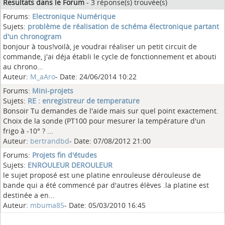
Resultats dans le Forum
- 3 réponse(s) trouvée(s)
Forums:
Electronique Numérique
Sujets:
problème de réalisation de schéma électronique partant
d'un chronogram
bonjour à tous!voilà, je voudrai réaliser un petit circuit de
commande, j'ai déja établi le cycle de fonctionnement et abouti
au chrono...
Auteur:
M_aAro
- Date: 24/06/2014 10:22
Forums:
Mini-projets
Sujets:
RE : enregistreur de temperature
Bonsoir Tu demandes de l'aide mais sur quel point exactement.
Choix de la sonde (PT100 pour mesurer la température d'un
frigo à -10° ? ...
Auteur:
bertrandbd
- Date: 07/08/2012 21:00
Forums:
Projets fin d'études
Sujets:
ENROULEUR DEROULEUR
le sujet proposé est une platine enrouleuse dérouleuse de
bande qui a été commencé par d'autres élèves .la platine est
destinée a en...
Auteur:
mbuma85
- Date: 05/03/2010 16:45