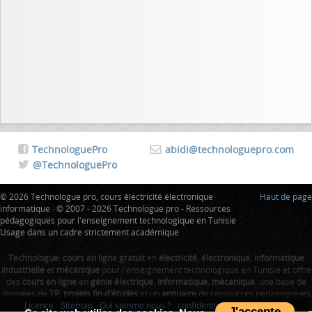
TechnologuePro
abidi@technologuepro.com
@TechnologuePro
© 2026 Technologue pro, cours électricité électronique
Haut de page
informatique · © 2007 - 2026 Technologue pro - Ressources
pédagogiques pour l'enseignement technologique en Tunisie
Usage dans un cadre strictement académique
Technologue
:
cours en ligne gratuit
en
électricité
,
électronique
,
informatique
industrielle
et
mécanique
pour l'enseignement technologique en Tunisie et offre
des
cours en ligne
en
génie électrique
,
informatique
,
mécanique
, une base de
données de
TP
,
projets fin d'études
et un
annuaire
de ressources pédagogiques
Licence
-
Sitemap
-
Qui somme nous ?
-
confidentialité
-
Tunisie Index
J'accepte