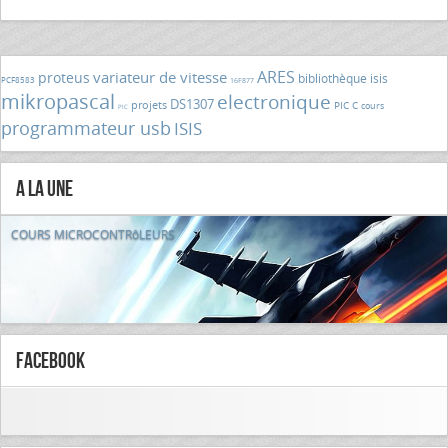
ARES
variateur de vitesse
proteus
bibliothèque isis
PCF8583
16F877
mikropascal
electronique
DS1307
projets
PIC C
cours
PIC
programmateur usb
ISIS
A la Une
COURS MICROCONTRôLEURS
FaceBook