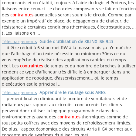
composants et on établit, toujours à l'aide du logiciel Proteus, les
liaisons entre ceux-ci. Le choix des composants se fait en fonction
des
contraintes
auxquelles seront soumis le circuit. Comme par
exemple un impératif de place, de dégagement de chaleur, de
résistance à certaines conditions (thermiques, électrostatiques, ...
) .Les liaisons en ...
Téléchargements
:
Guide d'utilisation de XILINX ISE 9.2i
... it être réduit à 6 si on met RW à la masse mais ça n'empêche
que l'affichage d'un texte nécessite au minimum 30ms ce qui
vous empêche de réaliser des applications rapides ou temps
réel. Les
contraintes
de temps et du nombre de broches à utiliser
rendent ce type d'afficheur très difficile à embarquer dans une
application de robotique, d'asservissement... où le temps
d'exécution est le principal ...
Téléchargements
:
Apprendre le routage sous ARES
... pement final en diminuant le nombre de ventilateurs et de
radiateurs par rapport aux circuits concurrents.Les clients
peuvent donc utiliser la logique programmable dans des
environnements ayant des
contraintes
thermiques comme de
tout petits coffrets avec des moyens de refroidissement limités.
De plus, l’aspect économique des circuits Arria II GX permet aux
concepteurs de systèmes d’utiliser les mei ...