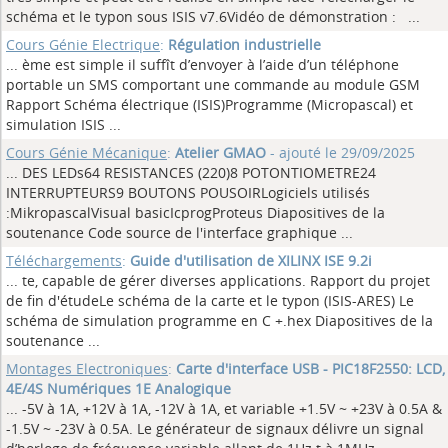
schéma et le typon sous ISIS v7.6Vidéo de démonstration :
...
Cours Génie Electrique
:
Régulation industrielle
... ème est simple il suffît d’envoyer à l’aide d’un téléphone
portable un SMS comportant une commande au module GSM
Rapport Schéma électrique (ISIS)Programme (Micropascal) et
simulation ISIS
...
Cours Génie Mécanique
:
Atelier GMAO
- ajouté le 29/09/2025
... DES LEDs64 RESISTANCES (220)8 POTONTIOMETRE24
INTERRUPTEURS9 BOUTONS POUSOIRLogiciels utilisés
:MikropascalVisual basicIcprogProteus Diapositives de la
soutenance Code source de l'interface graphique
...
Téléchargements
:
Guide d'utilisation de XILINX ISE 9.2i
... te, capable de gérer diverses applications. Rapport du projet
de fin d'étudeLe schéma de la carte et le typon (ISIS-ARES) Le
schéma de simulation programme en C +.hex Diapositives de la
soutenance
...
Montages Electroniques
:
Carte d'interface USB - PIC18F2550: LCD,
4E/4S Numériques 1E Analogique
... -5V à 1A, +12V à 1A, -12V à 1A, et variable +1.5V ~ +23V à 0.5A &
-1.5V ~ -23V à 0.5A. Le générateur de signaux délivre un signal