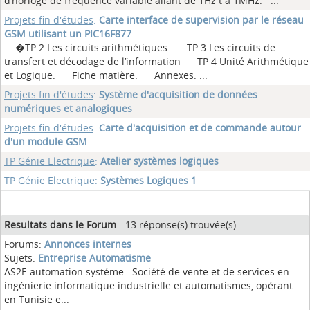
d’horloge de fréquence variable allant de 1Hz t à 1MHz.
...
Projets fin d'études
:
Carte interface de supervision par le réseau
GSM utilisant un PIC16F877
... �TP 2 Les circuits arithmétiques. TP 3 Les circuits de
transfert et décodage de l’information TP 4 Unité Arithmétique
et Logique. Fiche matière. Annexes.
...
Projets fin d'études
:
Système d'acquisition de données
numériques et analogiques
Projets fin d'études
:
Carte d'acquisition et de commande autour
d'un module GSM
TP Génie Electrique
:
Atelier systèmes logiques
TP Génie Electrique
:
Systèmes Logiques 1
Resultats dans le Forum
- 13 réponse(s) trouvée(s)
Forums:
Annonces internes
Sujets:
Entreprise Automatisme
AS2E:automation systéme : Société de vente et de services en
ingénierie informatique industrielle et automatismes, opérant
en Tunisie e...