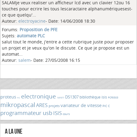
SALAMje veux realiser un afficheur lcd avec un clavier 12ou 16
touches pour ecrire les tous lescaractaire alphanumériquesest-
ce que quelqu'...
Auteur:
electroyacine
- Date: 14/06/2008 18:30
Forums:
Proposition de PFE
Sujets:
automate PLC
salut tout le monde, j'entre a cette rubrique juste pour proposer
un projet et je veux qu'on le discute. Ce que je propose est un
automat...
Auteur:
salem
- Date: 27/05/2008 16:15
electronique
proteus
DS1307
bibliothèque isis
PCF8583
16F877
PIC
mikropascal
ARES
variateur de vitesse
projets
PIC C
programmateur usb
ISIS
cours
A la Une