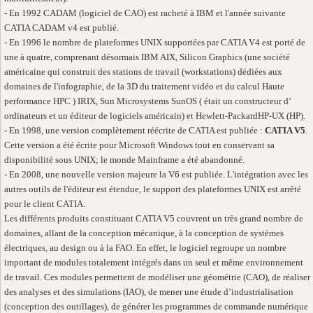
- En 1992 CADAM (logiciel de CAO) est racheté à IBM et l'année suivante
CATIA CADAM v4 est publié.
- En 1996 le nombre de plateformes UNIX supportées par CATIA V4 est porté de
une à quatre, comprenant désormais IBM AIX, Silicon Graphics (une société
américaine qui construit des stations de travail (workstations) dédiées aux
domaines de l'infographie, de la 3D du traitement vidéo et du calcul Haute
performance HPC ) IRIX, Sun Microsystems SunOS ( était un constructeur d’
ordinateurs et un éditeur de logiciels américain) et Hewlett-PackardHP-UX (HP).
- En 1998, une version complètement réécrite de CATIA est publiée :
CATIA V5
.
Cette version a été écrite pour Microsoft Windows tout en conservant sa
disponibilité sous UNIX; le monde Mainframe a été abandonné.
- En 2008, une nouvelle version majeure la V6 est publiée. L'intégration avec les
autres outils de l'éditeur est étendue, le support des plateformes UNIX est arrêté
pour le client CATIA.
Les différents produits constituant CATIA V5 couvrent un très grand nombre de
domaines, allant de la conception mécanique, à la conception de systèmes
électriques, au design ou à la FAO. En effet, le logiciel regroupe un nombre
important de modules totalement intégrés dans un seul et même environnement
de travail. Ces modules permettent de modéliser une géométrie (CAO), de réaliser
des analyses et des simulations (IAO), de mener une étude d’industrialisation
(conception des outillages), de générer les programmes de commande numérique