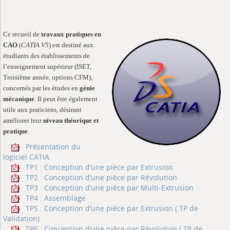
Ce recueil de
travaux pratiques en
CAO
(
CATIA V5
) est destiné aux
étudiants des établissements de
l’enseignement supérieur (ISET,
Troisième année, options CFM),
concernés par les études en
génie
mécanique
. Il peut être également
utile aux praticiens, désirant
améliorer leur
niveau théorique et
pratique
.
Présentation du
logiciel CATIA
TP1 : Conception d’une pièce par Extrusion
TP2 : Conception d’une pièce par Révolution
TP3 : Conception d’une pièce par Multi-Extrusion
TP4 : Assemblage
TP5 : Conception d’une pièce par Extrusion ( TP de
Validation)
TP6 : Conception d’une pièce par Révolution ( TP de