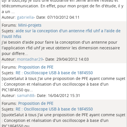
bjr à tous,svp je suis une étudiante en 3ème année réseau et
télécommunication. En effet, pour mon projet de fin d'étude, il y
a un ...
Auteur:
gabriella
- Date: 07/10/2012 04:11
Forums:
Mini-projets
Sujets:
aide sur la conception d'un antenne rfid uhf a l'aide de
l'outil hfss
j'ai besoin d'aide pour faire la conception d'un antenne pour
l'application rfid uhf je veut obttenir les dimension necessaire
pour differe...
Auteur:
montadhar29
- Date: 29/04/2012 14:03
Forums:
Proposition de PFE
Sujets:
RE : Oscilloscope USB à base de 18F4550
[quoteSalut à tous J'ai une proposition de PFE ayant comme sujet
: Conception et réalisation d'un oscilloscope à base d'un
PIC18F4550 qu...
Auteur:
samah88
- Date: 16/04/2012 15:31
Forums:
Proposition de PFE
Sujets:
RE : Oscilloscope USB à base de 18F4550
[quoteSalut à tous J'ai une proposition de PFE ayant comme sujet
: Conception et réalisation d'un oscilloscope à base d'un
PIC18F4550 qu...