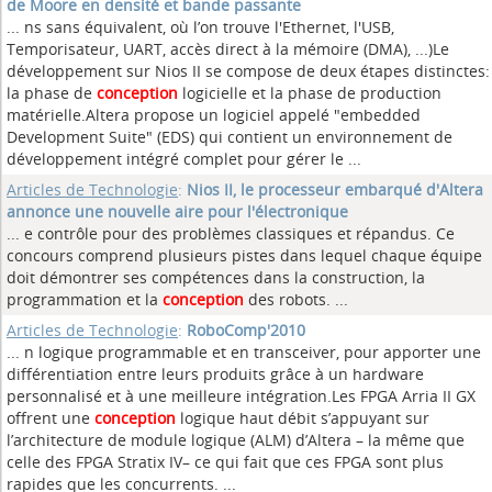
de Moore en densité et bande passante
... ns sans équivalent, où l’on trouve l'Ethernet, l'USB,
Temporisateur, UART, accès direct à la mémoire (DMA), ...)Le
développement sur Nios II se compose de deux étapes distinctes:
la phase de
conception
logicielle et la phase de production
matérielle.Altera propose un logiciel appelé "embedded
Development Suite" (EDS) qui contient un environnement de
développement intégré complet pour gérer le ...
Articles de Technologie
:
Nios II, le processeur embarqué d'Altera
annonce une nouvelle aire pour l'électronique
... e contrôle pour des problèmes classiques et répandus. Ce
concours comprend plusieurs pistes dans lequel chaque équipe
doit démontrer ses compétences dans la construction, la
programmation et la
conception
des robots. ...
Articles de Technologie
:
RoboComp'2010
... n logique programmable et en transceiver, pour apporter une
différentiation entre leurs produits grâce à un hardware
personnalisé et à une meilleure intégration.Les FPGA Arria II GX
offrent une
conception
logique haut débit s’appuyant sur
l’architecture de module logique (ALM) d’Altera – la même que
celle des FPGA Stratix IV– ce qui fait que ces FPGA sont plus
rapides que les concurrents. ...