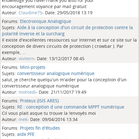
knowledge you have!Thank you also for your
encouragement.voyance par mail gratuit
Auteur:
Claudine75
- Date: 29/05/2018 13:19
Forums:
Electronique Analogique
Sujets:
Aide à la conception d'un circuit de protection contre la
polarité inverse et la surcharg
Il existe d'excellentes ressources sur Internet et sur ce site sur la
conception de divers circuits de protection ( crowbar ). Par
exemple, ...
Auteur:
vivitern
- Date: 13/12/2017 08:45
Forums:
Mini-projets
Sujets:
convertisseur analogique numérique
salut, je cherche quelqu'un m'aider pour la conception d'un
convertisseur analogique numérique
Auteur:
mohtedi
- Date: 21/11/2017 19:49
Forums:
Proteus (ISIS ARES)
Sujets:
RE : conception d une commande MPPT numérique
Cil vous plait asque tu trouve la !envoyés moi
Auteur:
mek
- Date: 09/04/2016 13:34
Forums:
Projets fin d'études
Sujets:
aide PFE