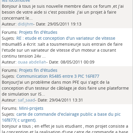
les locomotive
Bonjour à tous je suis nouvelle membre dans ce forum ,et j'ai
besoin de votre aide si c'est possible .j'ai un projet à faire
concernant le...
Auteur:
didijhm
- Date: 29/05/2011 19:13
Forums:
Projets fin d'études
Sujets:
RE : etude et conception d'un variateur de vitesse
mbuma85 a écrit :salt a tousmensieurje suis entrain de faire
l'etude sur un variateur de vitesse d'un moteur a courant
continu tension 24v ...
Auteur:
ouaa abdellah
- Date: 08/05/2011 00:09
Forums:
Projets fin d'études
Sujets:
Communication RS485 entre 3 PIC 16F877
BonjourJ'ai un problème dans mon PFE qui s'agit de la
conception d'un testeur de câblage.je dois faire une plateforme
de simulation sur IS...
Auteur:
saf_saad
- Date: 29/04/2011 13:31
Forums:
Mini-projets
Sujets:
carte de commande d'eclairage public a base du pic
16f877( c urgent).
bonjour a tous ; en effet je suis etudiant , mon projet consiste a
la conception et la realisation d'une catre de commande a base