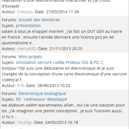
réalisation d'une télécommande interactive, et j'ai choisi
d'essayer ...
Auteur:
Creezys
- Date: 27/03/2014 11:39
Forums:
Accueil des Membres
Sujets:
présentation
salam à tous je m'appel mariem , j'ai fait un DUT GEII au havre
en france , ensuite l'année derniere une licence pro en AII
(automatisme e...
Auteur:
merry832
- Date: 21/11/2013 20:25
Forums:
Mini-projets
Sujets:
simulation serrure codée Proteus ISIS & PIC C
bonjour !!!Je suis une débutante en électronique et je suis
chargée de la conception d'une carte électronique d'une serrure
codéej'ai f...
Auteur:
R.R
- Date: 28/06/2013 10:22
Forums:
Electronique Analogique
Sujets:
RE : redresseur développé
wa alykoum salém warahmatou allah , oui j'ai une solution pour
toi , j'ai imaginer une petite conception , je suis Tunisien aussi ,
si tu v...
Auteur:
TechSp
- Date: 24/05/2013 16:18