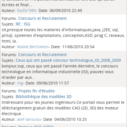
écrites et final...
Auteur:
foufa1985
- Date: 06/09/2010 22:49
Forums:
Concours et Recrutement
Sujets:
RE : ISG
slt,presque toutes les matieres d'informatiques,java, j2EE, sql,
pl/sql, systemes d'exploitations, conception,ASD, prog C, reseaux,
html, la...
Auteur:
Malek.BenSalem
- Date: 11/06/2010 20:54
Forums:
Concours et Recrutement
Sujets:
Ceux qui ont passé concour technologue_ISI_2008_2009
bonjour,svp, ceux qui ont passé l'année dernière, le concours
technologue en informatique industrielle (ISI), pouvez vous
m'aider par aux...
Auteur:
ing
- Date: 09/06/2010 11:57
Forums:
Projets fin d'études
Sujets:
Bibliothèque des modèles 3D
Intéressant pour les jeunes ingénieurs:Ce portail vous permet le
téléchargement gratuit des modèles CAO (2D, 3D) des moteur
électrique...
Auteur:
atef-laroussi
- Date: 04/06/2010 10:25