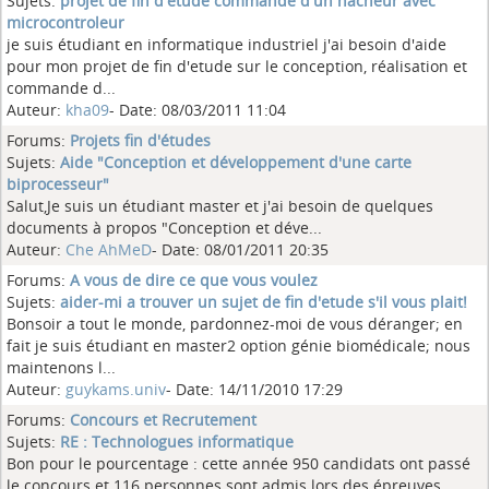
Sujets:
projet de fin d'etude commande d'un hacheur avec
microcontroleur
je suis étudiant en informatique industriel j'ai besoin d'aide
pour mon projet de fin d'etude sur le conception, réalisation et
commande d...
Auteur:
kha09
- Date: 08/03/2011 11:04
Forums:
Projets fin d'études
Sujets:
Aide "Conception et développement d'une carte
biprocesseur"
Salut,Je suis un étudiant master et j'ai besoin de quelques
documents à propos "Conception et déve...
Auteur:
Che AhMeD
- Date: 08/01/2011 20:35
Forums:
A vous de dire ce que vous voulez
Sujets:
aider-mi a trouver un sujet de fin d'etude s'il vous plait!
Bonsoir a tout le monde, pardonnez-moi de vous déranger; en
fait je suis étudiant en master2 option génie biomédicale; nous
maintenons l...
Auteur:
guykams.univ
- Date: 14/11/2010 17:29
Forums:
Concours et Recrutement
Sujets:
RE : Technologues informatique
Bon pour le pourcentage : cette année 950 candidats ont passé
le concours et 116 personnes sont admis lors des épreuves