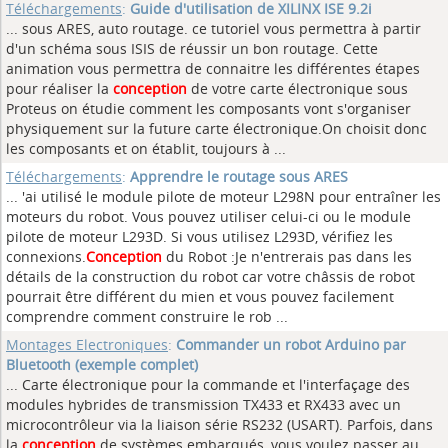
Téléchargements
:
Guide d'utilisation de XILINX ISE 9.2i
... sous ARES, auto routage. ce tutoriel vous permettra à partir
d'un schéma sous ISIS de réussir un bon routage. Cette
animation vous permettra de connaitre les différentes étapes
pour réaliser la
conception
de votre carte électronique sous
Proteus on étudie comment les composants vont s'organiser
physiquement sur la future carte électronique.On choisit donc
les composants et on établit, toujours à ...
Téléchargements
:
Apprendre le routage sous ARES
... 'ai utilisé le module pilote de moteur L298N pour entraîner les
moteurs du robot. Vous pouvez utiliser celui-ci ou le module
pilote de moteur L293D. Si vous utilisez L293D, vérifiez les
connexions.
Conception
du Robot :Je n'entrerais pas dans les
détails de la construction du robot car votre châssis de robot
pourrait être différent du mien et vous pouvez facilement
comprendre comment construire le rob ...
Montages Electroniques
:
Commander un robot Arduino par
Bluetooth (exemple complet)
... Carte électronique pour la commande et l'interfaçage des
modules hybrides de transmission TX433 et RX433 avec un
microcontrôleur via la liaison série RS232 (USART). Parfois, dans
la
conception
de systèmes embarqués, vous voulez passer au