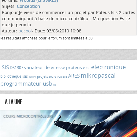
Forums:
Proteus (ISIS ARES)
Sujets:
Conception
Bonjour,Je viens de commencer un projet par Poteus Isis:2 cartes
communiquant à base de micro-contrôleur. Ma question:Es ce
que je peux fa...
Auteur:
becool
- Date: 03/06/2010 10:08
les résultats affichées pour le forum sont limitées à 50
electronique
ISIS
variateur de vitesse
proteus
DS1307
PIC C
mikropascal
ARES
bibliothèque isis
projets
cours
PCF8583
16F877
programmateur usb
PIC
A la Une
COURS MICROCONTRôLEURS