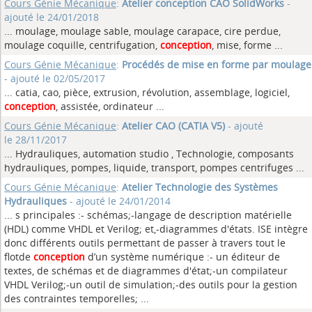
Cours Génie Mécanique
:
Atelier conception CAO SolidWorks
-
ajouté le 24/01/2018
... moulage, moulage sable, moulage carapace, cire perdue,
moulage coquille, centrifugation,
conception
, mise, forme ...
Cours Génie Mécanique
:
Procédés de mise en forme par moulage
- ajouté le 02/05/2017
... catia, cao, pièce, extrusion, révolution, assemblage, logiciel,
conception
, assistée, ordinateur ...
Cours Génie Mécanique
:
Atelier CAO (CATIA V5)
- ajouté
le 28/11/2017
... Hydrauliques, automation studio , Technologie, composants
hydrauliques, pompes, liquide, transport, pompes centrifuges
...
Cours Génie Mécanique
:
Atelier Technologie des Systèmes
Hydrauliques
- ajouté le 24/01/2014
... s principales :- schémas;-langage de description matérielle
(HDL) comme VHDL et Verilog; et,-diagrammes d'états. ISE intègre
donc différents outils permettant de passer à travers tout le
flotde
conception
d’un système numérique :- un éditeur de
textes, de schémas et de diagrammes d'état;-un compilateur
VHDL Verilog;-un outil de simulation;-des outils pour la gestion
des contraintes temporelles; ...