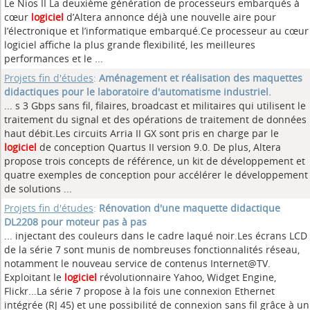
Le Nios II La deuxième génération de processeurs embarqués à
cœur
logiciel
d’Altera annonce déjà une nouvelle aire pour
l’électronique et l’informatique embarqué.Ce processeur au cœur
logiciel affiche la plus grande flexibilité, les meilleures
performances et le ...
Projets fin d'études
:
Aménagement et réalisation des maquettes
didactiques pour le laboratoire d'automatisme industriel.
... s 3 Gbps sans fil, filaires, broadcast et militaires qui utilisent le
traitement du signal et des opérations de traitement de données
haut débit.Les circuits Arria II GX sont pris en charge par le
logiciel
de conception Quartus II version 9.0. De plus, Altera
propose trois concepts de référence, un kit de développement et
quatre exemples de conception pour accélérer le développement
de solutions ...
Projets fin d'études
:
Rénovation d'une maquette didactique
DL2208 pour moteur pas à pas
... injectant des couleurs dans le cadre laqué noir.Les écrans LCD
de la série 7 sont munis de nombreuses fonctionnalités réseau,
notamment le nouveau service de contenus Internet@TV.
Exploitant le
logiciel
révolutionnaire Yahoo, Widget Engine,
Flickr...La série 7 propose à la fois une connexion Ethernet
intégrée (RJ 45) et une possibilité de connexion sans fil grâce à un