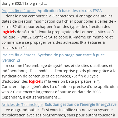
dongle 802.11a b g n (d ...
Projets fin d'études
:
Application à base des circuits FPGA
... dont le nom comporte 5 à 8 caractères. Il change ensuite les
dates de création modification du fichier pour coller à celles de «
kernel32.dll » pour échapper à un des types de détection des
logiciel
s de sécurité. Pour la propagation de l'ennemi, Microsoft
indique : ( Win32 Conficker.A se copie lui-même en mémoire et
commence à se propager vers des adresses IP aléatoires à
travers un rése ...
Projets fin d'études
:
Système de pointage par carte à puce
(version 2)
... n comme L'assemblage de systèmes et de sites distribués et
indépendants; -Des modèles d'entreprise poids plume grâce à la
syndication de contenus et de services; -La fin du cycle
d'adoption des
logiciel
s (" la version bêta perpétuelle ").
Caractéristiques générales La définition précise d'une application
web 2.0 est encore largement débattue en date de 2008.
Cependant, il est généralement ...
Articles de Technologie
:
Solution gestion de l'énergie EnergySave
... ée du grand public. Et si vous installiez un nouveau système
d'exploitation avec ses programmes, sans pour autant toucher à