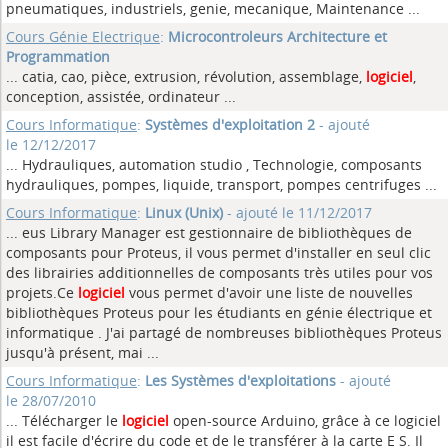
pneumatiques, industriels, genie, mecanique, Maintenance
...
Cours Génie Electrique
:
Microcontroleurs Architecture et
Programmation
... catia, cao, pièce, extrusion, révolution, assemblage,
logiciel
,
conception, assistée, ordinateur ...
Cours Informatique
:
Systèmes d'exploitation 2
- ajouté
le 12/12/2017
... Hydrauliques, automation studio , Technologie, composants
hydrauliques, pompes, liquide, transport, pompes centrifuges
...
Cours Informatique
:
Linux (Unix)
- ajouté le 11/12/2017
... eus Library Manager est gestionnaire de bibliothèques de
composants pour Proteus, il vous permet d'installer en seul clic
des librairies additionnelles de composants très utiles pour vos
projets.Ce
logiciel
vous permet d'avoir une liste de nouvelles
bibliothèques Proteus pour les étudiants en génie électrique et
informatique . J'ai partagé de nombreuses bibliothèques Proteus
jusqu'à présent, mai ...
Cours Informatique
:
Les Systèmes d'exploitations
- ajouté
le 28/07/2010
... Télécharger le
logiciel
open-source Arduino, grâce à ce logiciel
il est facile d'écrire du code et de le transférer à la carte E S. Il