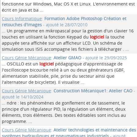
fonctionne sur Windows, Mac OS X et Linux. L'environnement est
écrit en Java et ba ...
Cours Informatique
:
Formation Adobe Photoshop Création et
retouches d'images
- ajouté le 28/07/2010
... Un programme en mikropascal pour la gestion d'un clavier 16
touches en utilisant la fonction Keypad du
logiciel
la touche
appuyée sera affichée sur un afficheur LCD. Un schéma de
simulation sous ISIS accompagne les fichiers à télécharger . ...
Cours Génie Mécanique
:
Atelier GMAO
- ajouté le 29/09/2025
... OSCILLO est un
logiciel
pédagogique d'apprentissage de
l'oscilloscope bicourbe relié à un ou deux générateurs (GBF,
alimentation stabilisée, pile, prise du secteur ainsi que
l'alternateur de bicyclette). Il visualise ...
Cours Génie Mécanique
:
Construction Mécanique1: Atelier CAO
-
ajouté le 14/10/2024
... ndre : les phénomènes de gonflement et de tassement, le
principe d'un régulateur PID, la régulation un élément, deux
éléments, trois éléments. Des textes éditables sont inclus au
programme.
...
Cours Génie Mécanique
:
Atelier technologies et maintenance des
systèmes hydrauliques et pneumatiques industriels
- ajouté