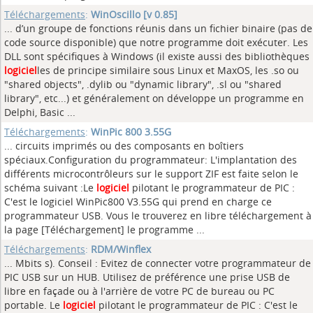
Téléchargements
:
WinOscillo [v 0.85]
... d’un groupe de fonctions réunis dans un fichier binaire (pas de
code source disponible) que notre programme doit exécuter. Les
DLL sont spécifiques à Windows (il existe aussi des bibliothèques
logiciel
les de principe similaire sous Linux et MaxOS, les .so ou
"shared objects", .dylib ou "dynamic library", .sl ou "shared
library", etc...) et généralement on développe un programme en
Delphi, Basic ...
Téléchargements
:
WinPic 800 3.55G
... circuits imprimés ou des composants en boîtiers
spéciaux.Configuration du programmateur: L'implantation des
différents microcontrôleurs sur le support ZIF est faite selon le
schéma suivant :Le
logiciel
pilotant le programmateur de PIC :
C'est le logiciel WinPic800 V3.55G qui prend en charge ce
programmateur USB. Vous le trouverez en libre téléchargement à
la page [Téléchargement] le programme ...
Téléchargements
:
RDM/Winflex
... Mbits s). Conseil : Evitez de connecter votre programmateur de
PIC USB sur un HUB. Utilisez de préférence une prise USB de
libre en façade ou à l'arrière de votre PC de bureau ou PC
portable. Le
logiciel
pilotant le programmateur de PIC : C'est le