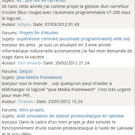
Sujets:
RE : pfe feu de carrefour
slt l'ami cette année j'ai comme projet la gestion dun carrefour
tricolor (feur rouge) avec l'automate programmable s7-200 sous
le logiciel...
Auteur:
killyas
- Date: 07/03/2012 01:43
Forums:
Projets fin d'études
Sujets:
supervision centrale (automate programmable) aide svp
bonjour les amis ..je suis un etudiant en 3 eme anneé
informatique industrielle automatisme.j'ai fait mon demande de
stage dans la societe ...
Auteur:
ben khaled
- Date: 20/02/2012 21:24
Forums:
Delphi
Sujets:
Java Media Framework
bonjour tout le monde ...svp quelqu'un peut m'aider à
télécharger le logiciel "Java Media Framework" .c'est très urgent
pour mon PFE..
Auteur:
Thamer
- Date: 23/01/2012 15:24
Forums:
Mini-projets
Sujets:
aide simulation de station photovoltaique en labview
bonjour Dans le cadre d'un mini projet je doit simuler le
fonctionnement d'une station photovoltaïque à l'aide de Labview
et je suis débu...