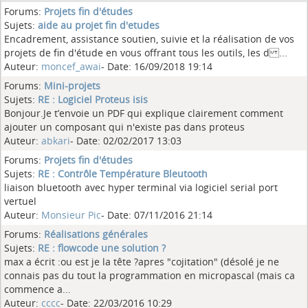
Forums:
Projets fin d'études
Sujets:
aide au projet fin d'etudes
Encadrement, assistance soutien, suivie et la réalisation de vos
projets de fin d'étude en vous offrant tous les outils, les d ...
Auteur:
moncef_awai
- Date: 16/09/2018 19:14
Forums:
Mini-projets
Sujets:
RE : Logiciel Proteus isis
Bonjour.Je t’envoie un PDF qui explique clairement comment
ajouter un composant qui n'existe pas dans proteus
Auteur:
abkari
- Date: 02/02/2017 13:03
Forums:
Projets fin d'études
Sujets:
RE : Contrôle Température Bleutooth
liaison bluetooth avec hyper terminal via logiciel serial port
vertuel
Auteur:
Monsieur Pic
- Date: 07/11/2016 21:14
Forums:
Réalisations générales
Sujets:
RE : flowcode une solution ?
max a écrit :ou est je la tête ?apres "cojitation" (désolé je ne
connais pas du tout la programmation en micropascal (mais ca
commence a...
Auteur:
cccc
- Date: 22/03/2016 10:29