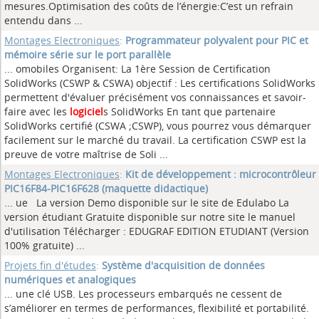
mesures.Optimisation des coûts de l’énergie:C’est un refrain
entendu dans ...
Montages Electroniques
:
Programmateur polyvalent pour PIC et
mémoire série sur le port parallèle
... omobiles Organisent: La 1ère Session de Certification
SolidWorks (CSWP & CSWA) objectif : Les certifications SolidWorks
permettent d'évaluer précisément vos connaissances et savoir-
faire avec les
logiciel
s SolidWorks En tant que partenaire
SolidWorks certifié (CSWA ;CSWP), vous pourrez vous démarquer
facilement sur le marché du travail. La certification CSWP est la
preuve de votre maîtrise de Soli ...
Montages Electroniques
:
Kit de développement : microcontrôleur
PIC16F84-PIC16F628 (maquette didactique)
... ue La version Demo disponible sur le site de Edulabo La
version étudiant Gratuite disponible sur notre site le manuel
d'utilisation Télécharger : EDUGRAF EDITION ETUDIANT (Version
100% gratuite)
...
Projets fin d'études
:
Système d'acquisition de données
numériques et analogiques
... une clé USB. Les processeurs embarqués ne cessent de
s’améliorer en termes de performances, flexibilité et portabilité.