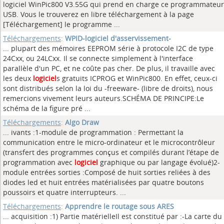
logiciel WinPic800 V3.55G qui prend en charge ce programmateur
USB. Vous le trouverez en libre téléchargement à la page
[Téléchargement] le programme ...
Téléchargements
:
WPID-logiciel d'asservissement-
... plupart des mémoires EEPROM série à protocole I2C de type
24Cxx, ou 24LCxx. Il se connecte simplement à l'interface
parallèle d'un PC, et ne coûte pas cher. De plus, il travaille avec
les deux
logiciel
s gratuits ICPROG et WinPic800. En effet, ceux-ci
sont distribués selon la loi du -freeware- (libre de droits), nous
remercions vivement leurs auteurs.SCHÉMA DE PRINCIPE:Le
schéma de la figure pré ...
Téléchargements
:
Algo Draw
... ivants :1-module de programmation : Permettant la
communication entre le micro-ordinateur et le microcontrôleur
(transfert des programmes conçus et compilés durant l’étape de
programmation avec
logiciel
graphique ou par langage évolué)2-
module entrées sorties :Composé de huit sorties reliées à des
diodes led et huit entrées matérialisées par quatre boutons
poussoirs et quatre interrupteurs. ...
Téléchargements
:
Apprendre le routage sous ARES
... acquisition :1) Partie matérielleIl est constitué par :-La carte du