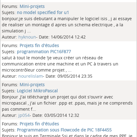
Forums:
Mini-projets
Sujets:
no model specified for u1
bonjour;je suis debutant a manipuler le logiciel isis , j ai essaye
de realiser un montage d apres un schema electrique , a la
simulation j ...
Auteur:
hyknoun
- Date: 14/06/2014 12:42
Forums:
Projets fin d'études
Sujets:
programmation PIC16F877
salut à tout le monde !je veux créer un réseau de
communication entre une machine et un PC à travers un
microcontrôleur comme projet , ...
Auteur:
nourelislam
- Date: 09/05/2014 23:35
Forums:
Mini-projets
Sujets:
Logiciel MikroPascal
Bonjour ,J'ai téléchargé un projet qui doit s'ouvrir avec
micropascal , j'ai un fichier .ppp et .ppas, mais je ne comprends
pas comment f...
Auteur:
jp054
- Date: 03/05/2014 12:32
Forums:
Projets fin d'études
Sujets:
Programmation sous Flowcode de PIC 18F4455
Bonjour,Je suis en Terminale Ssi et dans le cadre de mes PPE, je