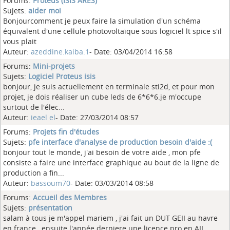
Forums:
Proteus (ISIS ARES)
Sujets:
aider moi
Bonjourcomment je peux faire la simulation d'un schéma
équivalent d'une cellule photovoltaïque sous logiciel lt spice s'il
vous plait
Auteur:
azeddine.kaiba.1
- Date: 03/04/2014 16:58
Forums:
Mini-projets
Sujets:
Logiciel Proteus isis
bonjour, je suis actuellement en terminale sti2d, et pour mon
projet, je dois réaliser un cube leds de 6*6*6.je m'occupe
surtout de l'élec...
Auteur:
ieael el
- Date: 27/03/2014 08:57
Forums:
Projets fin d'études
Sujets:
pfe interface d'analyse de production besoin d'aide :(
bonjour tout le monde, j'ai besoin de votre aide , mon pfe
consiste a faire une interface graphique au bout de la ligne de
production a fin...
Auteur:
bassoum70
- Date: 03/03/2014 08:58
Forums:
Accueil des Membres
Sujets:
présentation
salam à tous je m'appel mariem , j'ai fait un DUT GEII au havre
en france , ensuite l'année derniere une licence pro en AII