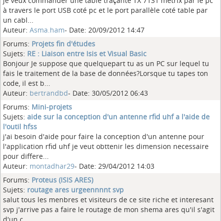
je veux commander une table traçante TX 7131 metrix par le pc
à travers le port USB coté pc et le port parallèle coté table par
un cabl...
Auteur:
Asma.ham
- Date: 20/09/2012 14:47
Forums:
Projets fin d'études
Sujets:
RE : Liaison entre Isis et Visual Basic
Bonjour Je suppose que quelquepart tu as un PC sur lequel tu
fais le traitement de la base de données?Lorsque tu tapes ton
code, il est b...
Auteur:
bertrandbd
- Date: 30/05/2012 06:43
Forums:
Mini-projets
Sujets:
aide sur la conception d'un antenne rfid uhf a l'aide de
l'outil hfss
j'ai besoin d'aide pour faire la conception d'un antenne pour
l'application rfid uhf je veut obttenir les dimension necessaire
pour differe...
Auteur:
montadhar29
- Date: 29/04/2012 14:03
Forums:
Proteus (ISIS ARES)
Sujets:
routage ares urgeennnnt svp
salut tous les menbres et visiteurs de ce site riche et interesant
svp j'arrive pas a faire le routage de mon shema ares qu'il s'agit
d'un c...