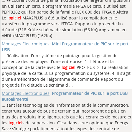
... � courant continue par la modulation de largeur d'impulsions
en utilisant un circuit programmable FPGA Le circuit utilisé est
l'EPF8282 qui fait partie de la famille FLEX 800 des FPGA d'Altéra
Le
logiciel
MAX2PLUS a été utilisé pour la compilation et le
transfert du programme vers l'FPGA. Rapport du projet de fin
d'étude (318 Ko)Le schéma de simulation (56 Ko)programme en
VHDL (MAX2PLUS) (162Ko) ...
Montages Electroniques
:
Mini Programmateur de PIC sur le port
USB
... Réalisation d'un système de pointage pour la gestion de
présence des employés d'une entreprise. 1. L'étude et la
conception de la carte avec le
logiciel
PROTEUS. 2. La réalisation
physique de la carte. 3. La programmation du système. 4. Il s'agit
d'une amélioration de l'algorithme de commande Rapport du
projet de fin d'étude Le schéma d ...
Montages Electroniques
:
Programmateur de PIC sur le port USB
autoalimenté
... sant les technologies de l’information et de la communication,
construits autour de bus de terrain qui incorporent de plus en
plus des produits intelligents, tels que les centrales de mesure et
les
logiciel
s de supervision. C’est dans cette optique que Energy
Save s’intègre parfaitement à tout les types des centrale de