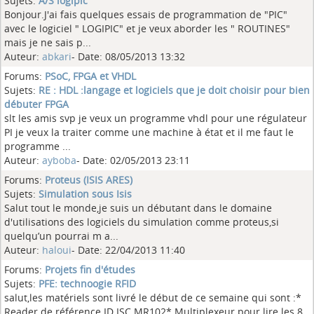
Sujets:
A/S logipic
Bonjour.J'ai fais quelques essais de programmation de "PIC"
avec le logiciel " LOGIPIC" et je veux aborder les " ROUTINES"
mais je ne sais p...
Auteur:
abkari
- Date: 08/05/2013 13:32
Forums:
PSoC, FPGA et VHDL
Sujets:
RE : HDL :langage et logiciels que je doit choisir pour bien
débuter FPGA
slt les amis svp je veux un programme vhdl pour une régulateur
PI je veux la traiter comme une machine à état et il me faut le
programme ...
Auteur:
ayboba
- Date: 02/05/2013 23:11
Forums:
Proteus (ISIS ARES)
Sujets:
Simulation sous Isis
Salut tout le monde,je suis un débutant dans le domaine
d'utilisations des logiciels du simulation comme proteus,si
quelqu’un pourrai m a...
Auteur:
haloui
- Date: 22/04/2013 11:40
Forums:
Projets fin d'études
Sujets:
PFE: technoogie RFID
salut,les matériels sont livré le début de ce semaine qui sont :*
Reader de référence ID ISC.MR102* Multiplexeur pour lire les 8