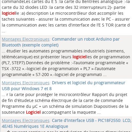
commandeLes cartes du E S :la carte du 8entrées analogique :-la
carte du 32 diodes LED :la carte des 32 interrupteurs:2)- partie
logiciel
le :a) description Le microcontrôleur doit accomplir les
taches suivantes - assurer la communication avec le PC - assurer
la communication avec les cartes d’interface de l’E S TOR (carte d
...
Montages Electroniques
:
Commander un robot Arduino par
Bluetooth (exemple complet)
... étudier les automates programmables industriels (siemens,
télémécanique) est présenter leurs
logiciel
les de programmation
(PL7, STEP7).Données de problème :-l’automate programmable «
TSX -3722 ».-logiciel de programmation « PL7 »-l’automate
programmable « S7-200 ».-logiciel de programmati ...
Montages Electroniques
:
Drivers et logiciel du programmateur
USB pour Windows 7 et 8
... r la carte pour protéger le microcontrôleur Rapport du projet
de fin d'étudeLe schéma électrique de la carte de commande
Programme du µC + un schéma de simulation Diapositives de la
soutenance
Logiciel
accompagnant la maquette ...
Montages Electroniques
:
Carte d'interface USB - PIC18F2550: LCD,
4E/4S Numériques 1E Analogique