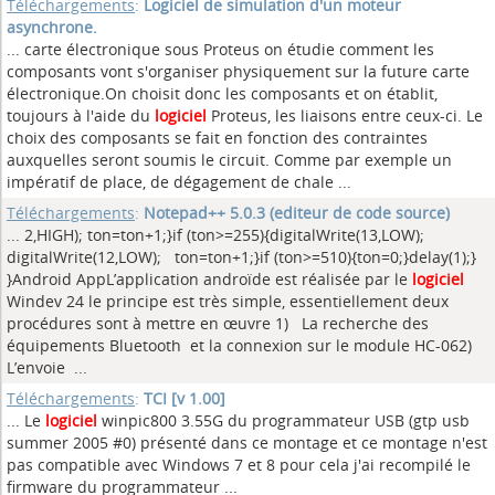
Téléchargements
:
Logiciel de simulation d'un moteur
asynchrone.
... carte électronique sous Proteus on étudie comment les
composants vont s'organiser physiquement sur la future carte
électronique.On choisit donc les composants et on établit,
toujours à l'aide du
logiciel
Proteus, les liaisons entre ceux-ci. Le
choix des composants se fait en fonction des contraintes
auxquelles seront soumis le circuit. Comme par exemple un
impératif de place, de dégagement de chale ...
Téléchargements
:
Notepad++ 5.0.3 (editeur de code source)
... 2,HIGH); ton=ton+1;}if (ton>=255){digitalWrite(13,LOW);
digitalWrite(12,LOW); ton=ton+1;}if (ton>=510){ton=0;}delay(1);}
}Android AppL’application androïde est réalisée par le
logiciel
Windev 24 le principe est très simple, essentiellement deux
procédures sont à mettre en œuvre 1) La recherche des
équipements Bluetooth et la connexion sur le module HC-062)
L’envoie ...
Téléchargements
:
TCI [v 1.00]
... Le
logiciel
winpic800 3.55G du programmateur USB (gtp usb
summer 2005 #0) présenté dans ce montage et ce montage n'est
pas compatible avec Windows 7 et 8 pour cela j'ai recompilé le
firmware du programmateur ...