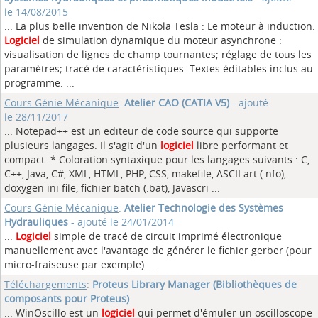
le 14/08/2015
... La plus belle invention de Nikola Tesla : Le moteur à induction.
Logiciel
de simulation dynamique du moteur asynchrone :
visualisation de lignes de champ tournantes; réglage de tous les
paramètres; tracé de caractéristiques. Textes éditables inclus au
programme. ...
Cours Génie Mécanique
:
Atelier CAO (CATIA V5)
- ajouté
le 28/11/2017
... Notepad++ est un editeur de code source qui supporte
plusieurs langages. Il s'agit d'un
logiciel
libre performant et
compact. * Coloration syntaxique pour les langages suivants : C,
C++, Java, C#, XML, HTML, PHP, CSS, makefile, ASCII art (.nfo),
doxygen ini file, fichier batch (.bat), Javascri ...
Cours Génie Mécanique
:
Atelier Technologie des Systèmes
Hydrauliques
- ajouté le 24/01/2014
...
Logiciel
simple de tracé de circuit imprimé électronique
manuellement avec l'avantage de générer le fichier gerber (pour
micro-fraiseuse par exemple) ...
Téléchargements
:
Proteus Library Manager (Bibliothèques de
composants pour Proteus)
... WinOscillo est un
logiciel
qui permet d'émuler un oscilloscope