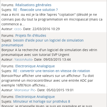
Forums:
Réalisations générales
Sujets:
RE : flowcode une solution ?
max a écrit :ou est je la tête ?apres "cojitation" (désolé je ne
connais pas du tout la programmation en micropascal (mais ca
commence a...
Auteur:
cccc
- Date: 22/03/2016 10:29
Forums:
Projets fin d'études
Sujets:
besoin d'aide pour un logiciel de simulation
pneumatique
Bonjour A la recherche d'un logiciel de simulation des vérin
pneumatique avec son tutorial SVP Urgent
Auteur:
YassinAuto
- Date: 09/03/2015 13:44
Forums:
Electronique Analogique
Sujets:
RE : convertir une tension en vitesse de rotation
BonsoirPour afficher une valeurs sur un afficheur :Tu doit
programmé un microcontrôleur avec une entrée ADC par
exemple 16f876Un afficheu...
Auteur:
Monsieur Pic
- Date: 05/02/2015 19:01
Forums:
Electronique Analogique
Sujets:
Minuteur et horloge sur prothéus 8
Bonsoir, je m'appelle Hugo, je suis en première et je suis