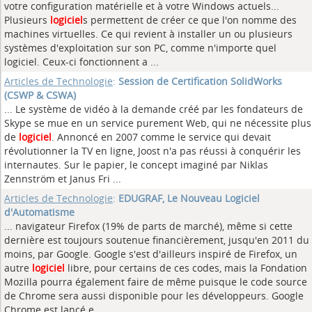
votre configuration matérielle et à votre Windows actuels...
Plusieurs
logiciel
s permettent de créer ce que l'on nomme des
machines virtuelles. Ce qui revient à installer un ou plusieurs
systèmes d'exploitation sur son PC, comme n'importe quel
logiciel. Ceux-ci fonctionnent a ...
Articles de Technologie
:
Session de Certification SolidWorks
(CSWP & CSWA)
... Le système de vidéo à la demande créé par les fondateurs de
Skype se mue en un service purement Web, qui ne nécessite plus
de
logiciel
. Annoncé en 2007 comme le service qui devait
révolutionner la TV en ligne, Joost n'a pas réussi à conquérir les
internautes. Sur le papier, le concept imaginé par Niklas
Zennström et Janus Fri ...
Articles de Technologie
:
EDUGRAF, Le Nouveau Logiciel
d'Automatisme
... navigateur Firefox (19% de parts de marché), même si cette
dernière est toujours soutenue financièrement, jusqu'en 2011 du
moins, par Google. Google s'est d'ailleurs inspiré de Firefox, un
autre
logiciel
libre, pour certains de ces codes, mais la Fondation
Mozilla pourra également faire de même puisque le code source
de Chrome sera aussi disponible pour les développeurs. Google
Chrome est lancé e ...