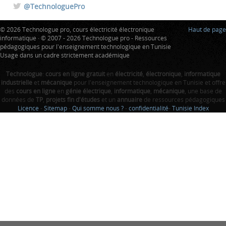
@TechnologuePro
© 2026 Technologue pro, cours électricité électronique
Haut de page
informatique · © 2007 - 2026 Technologue pro - Ressources
pédagogiques pour l'enseignement technologique en Tunisie
Usage dans un cadre strictement académique
Technologue
:
cours en ligne gratuit
en
électricité
,
électronique
,
informatique
industrielle
et
mécanique
pour l'enseignement technologique en Tunisie et offre
des
cours en ligne
en
génie électrique
,
informatique
,
mécanique
, une base de
données de
TP
,
projets fin d'études
et un
annuaire
de ressources pédagogiques
Licence
-
Sitemap
-
Qui somme nous ?
-
confidentialité
-
Tunisie Index