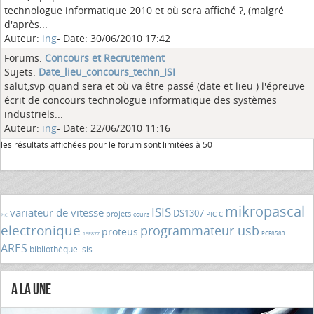
technologue informatique 2010 et où sera affiché ?, (malgré
d'après...
Auteur:
ing
- Date: 30/06/2010 17:42
Forums:
Concours et Recrutement
Sujets:
Date_lieu_concours_techn_ISI
salut,svp quand sera et où va être passé (date et lieu ) l'épreuve
écrit de concours technologue informatique des systèmes
industriels...
Auteur:
ing
- Date: 22/06/2010 11:16
les résultats affichées pour le forum sont limitées à 50
mikropascal
ISIS
variateur de vitesse
DS1307
projets
PIC C
cours
PIC
electronique
programmateur usb
proteus
PCF8583
16F877
ARES
bibliothèque isis
A la Une