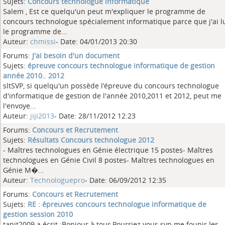
Sujets:
Concours technologue informatique
Salem , Est ce quelqu'un peut m'expliquer le programme de
concours technologue spécialement informatique parce que j'ai l
le programme de...
Auteur:
chmissi
- Date: 04/01/2013 20:30
Forums:
J'ai besoin d'un document
Sujets:
épreuve concours technologue informatique de gestion
année 2010.. 2012
sltSVP, si quelqu'un possède l’épreuve du concours technologue
d'informatique de gestion de l'année 2010,2011 et 2012, peut me
l'envoye...
Auteur:
jiji2013
- Date: 28/11/2012 12:23
Forums:
Concours et Recrutement
Sujets:
Résultats Concours technologue 2012
- Maîtres technologues en Génie électrique 15 postes- Maîtres
technologues en Génie Civil 8 postes- Maîtres technologues en
Génie M�...
Auteur:
Technologuepro
- Date: 06/09/2012 12:35
Forums:
Concours et Recrutement
Sujets:
RE : épreuves concours technologue informatique de
gestion session 2010
tanit2009 a écrit :Bonjour à tous,Pourriez vous svp me founir les