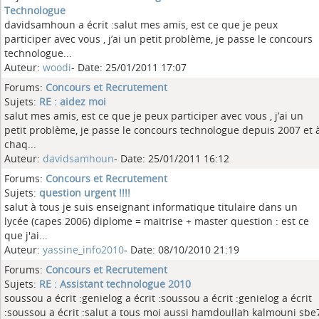
Technologue
davidsamhoun a écrit :salut mes amis, est ce que je peux
participer avec vous , j’ai un petit problème, je passe le concours
technologue...
Auteur:
woodi
- Date: 25/01/2011 17:07
Forums:
Concours et Recrutement
Sujets:
RE : aidez moi
salut mes amis, est ce que je peux participer avec vous , j’ai un
petit problème, je passe le concours technologue depuis 2007 et 
chaq...
Auteur:
davidsamhoun
- Date: 25/01/2011 16:12
Forums:
Concours et Recrutement
Sujets:
question urgent !!!!
salut à tous je suis enseignant informatique titulaire dans un
lycée (capes 2006) diplome = maitrise + master question : est ce
que j'ai...
Auteur:
yassine_info2010
- Date: 08/10/2010 21:19
Forums:
Concours et Recrutement
Sujets:
RE : Assistant technologue 2010
soussou a écrit :genielog a écrit :soussou a écrit :genielog a écrit
:soussou a écrit :salut a tous moi aussi hamdoullah kalmouni sbe