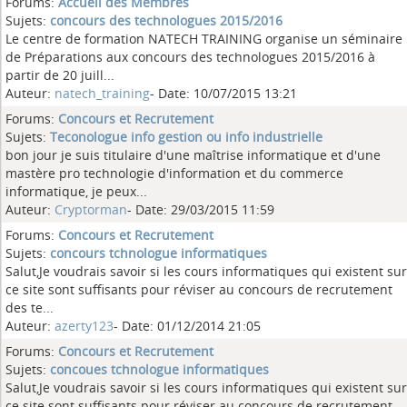
Forums:
Accueil des Membres
Sujets:
concours des technologues 2015/2016
Le centre de formation NATECH TRAINING organise un séminaire
de Préparations aux concours des technologues 2015/2016 à
partir de 20 juill...
Auteur:
natech_training
- Date: 10/07/2015 13:21
Forums:
Concours et Recrutement
Sujets:
Teconologue info gestion ou info industrielle
bon jour je suis titulaire d'une maîtrise informatique et d'une
mastère pro technologie d'information et du commerce
informatique, je peux...
Auteur:
Cryptorman
- Date: 29/03/2015 11:59
Forums:
Concours et Recrutement
Sujets:
concours tchnologue informatiques
Salut,Je voudrais savoir si les cours informatiques qui existent sur
ce site sont suffisants pour réviser au concours de recrutement
des te...
Auteur:
azerty123
- Date: 01/12/2014 21:05
Forums:
Concours et Recrutement
Sujets:
concoues tchnologue informatiques
Salut,Je voudrais savoir si les cours informatiques qui existent sur
ce site sont suffisants pour réviser au concours de recrutement