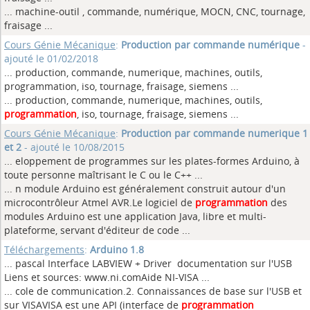
... machine-outil , commande, numérique, MOCN, CNC, tournage,
fraisage
...
Cours Génie Mécanique
:
Production par commande numérique
-
ajouté le 01/02/2018
... production, commande, numerique, machines, outils,
programmation, iso, tournage, fraisage, siemens
...
... production, commande, numerique, machines, outils,
programmation
, iso, tournage, fraisage, siemens ...
Cours Génie Mécanique
:
Production par commande numerique 1
et 2
- ajouté le 10/08/2015
... eloppement de programmes sur les plates-formes Arduino, à
toute personne maîtrisant le C ou le C++
...
... n module Arduino est généralement construit autour d'un
microcontrôleur Atmel AVR.Le logiciel de
programmation
des
modules Arduino est une application Java, libre et multi-
plateforme, servant d'éditeur de code ...
Téléchargements
:
Arduino 1.8
... pascal Interface LABVIEW + Driver documentation sur l'USB
Liens et sources: www.ni.comAide NI-VISA
...
... cole de communication.2. Connaissances de base sur l'USB et
sur VISAVISA est une API (interface de
programmation