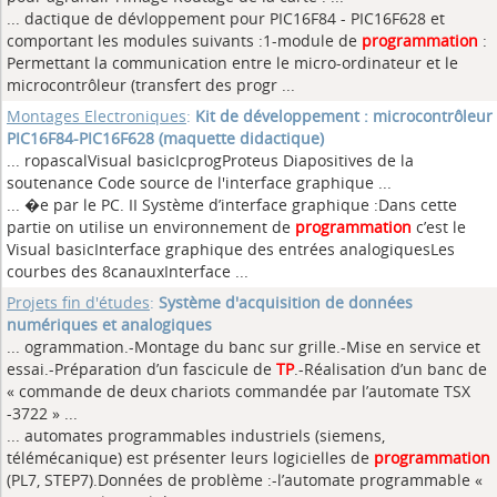
... dactique de dévloppement pour PIC16F84 - PIC16F628 et
comportant les modules suivants :1-module de
programmation
:
Permettant la communication entre le micro-ordinateur et le
microcontrôleur (transfert des progr ...
Montages Electroniques
:
Kit de développement : microcontrôleur
PIC16F84-PIC16F628 (maquette didactique)
... ropascalVisual basicIcprogProteus Diapositives de la
soutenance Code source de l'interface graphique
...
... �e par le PC. II Système d’interface graphique :Dans cette
partie on utilise un environnement de
programmation
c’est le
Visual basicInterface graphique des entrées analogiquesLes
courbes des 8canauxInterface ...
Projets fin d'études
:
Système d'acquisition de données
numériques et analogiques
... ogrammation.-Montage du banc sur grille.-Mise en service et
essai.-Préparation d’un fascicule de
TP
.-Réalisation d’un banc de
« commande de deux chariots commandée par l’automate TSX
-3722 » ...
... automates programmables industriels (siemens,
télémécanique) est présenter leurs logicielles de
programmation
(PL7, STEP7).Données de problème :-l’automate programmable «