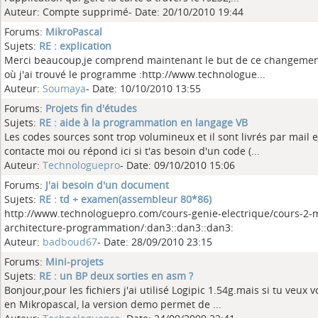
Auteur: Compte supprimé- Date: 20/10/2010 19:44
Forums:
MikroPascal
Sujets:
RE : explication
Merci beaucoup,je comprend maintenant le but de ce changement
où j'ai trouvé le programme :http://www.technologue...
Auteur:
Soumaya
- Date: 10/10/2010 13:55
Forums:
Projets fin d'études
Sujets:
RE : aide à la programmation en langage VB
Les codes sources sont trop volumineux et il sont livrés par mail
contacte moi ou répond ici si t'as besoin d'un code (...
Auteur:
Technologuepro
- Date: 09/10/2010 15:06
Forums:
J'ai besoin d'un document
Sujets:
RE : td + examen(assembleur 80*86)
http://www.technologuepro.com/cours-genie-electrique/cours-2-
architecture-programmation/:dan3::dan3::dan3:
Auteur:
badboud67
- Date: 28/09/2010 23:15
Forums:
Mini-projets
Sujets:
RE : un BP deux sorties en asm ?
Bonjour,pour les fichiers j'ai utilisé Logipic 1.54g.mais si tu veux 
en Mikropascal, la version demo permet de ...