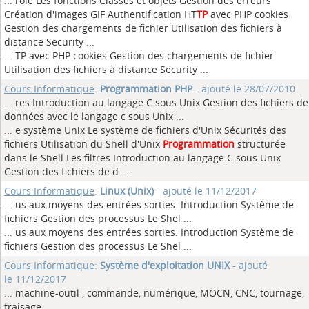
... rôle Les fonctions Classes et objets Gestion des erreurs
Création d'images GIF Authentification HT
TP
avec PHP cookies
Gestion des chargements de fichier Utilisation des fichiers à
distance Security ...
... TP avec PHP cookies Gestion des chargements de fichier
Utilisation des fichiers à distance Security
...
Cours Informatique
:
Programmation PHP
- ajouté le 28/07/2010
... res Introduction au langage C sous Unix Gestion des fichiers de
données avec le langage c sous Unix
...
... e système Unix Le système de fichiers d'Unix Sécurités des
fichiers Utilisation du Shell d'Unix
Programmation
structurée
dans le Shell Les filtres Introduction au langage C sous Unix
Gestion des fichiers de d ...
Cours Informatique
:
Linux (Unix)
- ajouté le 11/12/2017
... us aux moyens des entrées sorties. Introduction Système de
fichiers Gestion des processus Le Shel
...
... us aux moyens des entrées sorties. Introduction Système de
fichiers Gestion des processus Le Shel
...
Cours Informatique
:
Système d'exploitation UNIX
- ajouté
le 11/12/2017
... machine-outil , commande, numérique, MOCN, CNC, tournage,
fraisage
...