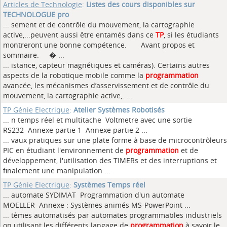
Articles de Technologie
:
Listes des cours disponibles sur
TECHNOLOGUE pro
... sement et de contrôle du mouvement, la cartographie
active,...peuvent aussi être entamés dans ce
TP
, si les étudiants
montreront une bonne compétence. Avant propos et
sommaire. � ...
... istance, capteur magnétiques et caméras). Certains autres
aspects de la robotique mobile comme la
programmation
avancée, les mécanismes d’asservissement et de contrôle du
mouvement, la cartographie active,. ...
TP Génie Electrique
:
Atelier Systèmes Robotisés
... n temps réel et multitache Voltmetre avec une sortie
RS232 Annexe partie 1 Annexe partie 2
...
... vaux pratiques sur une plate forme à base de microcontrôleurs
PIC en étudiant l'environnement de
programmation
et de
développement, l'utilisation des TIMERs et des interruptions et
finalement une manipulation ...
TP Génie Electrique
:
Systèmes Temps réel
... automate SYDIMAT Programmation d'un automate
MOELLER Annexe : Systèmes animés MS-PowerPoint
...
... tèmes automatisés par automates programmables industriels
on utilisant les différents langage de
programmation
à savoir le