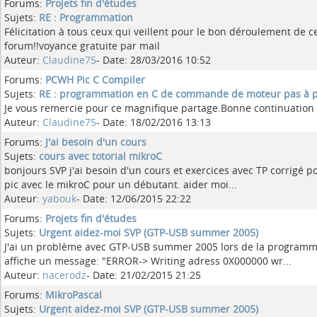
Forums:
Projets fin d'études
Sujets:
RE : Programmation
Félicitation à tous ceux qui veillent pour le bon déroulement de 
forum!!voyance gratuite par mail
Auteur:
Claudine75
- Date: 28/03/2016 10:52
Forums:
PCWH Pic C Compiler
Sujets:
RE : programmation en C de commande de moteur pas à 
Je vous remercie pour ce magnifique partage.Bonne continuation 
Auteur:
Claudine75
- Date: 18/02/2016 13:13
Forums:
J'ai besoin d'un cours
Sujets:
cours avec totorial mikroC
bonjours SVP j'ai besoin d'un cours et exercices avec TP corrigé 
pic avec le mikroC pour un débutant. aider moi...
Auteur:
yabouk
- Date: 12/06/2015 22:22
Forums:
Projets fin d'études
Sujets:
Urgent aidez-moi SVP (GTP-USB summer 2005)
J'ai un problème avec GTP-USB summer 2005 lors de la programma
affiche un message: "ERROR-> Writing adress 0X000000 wr...
Auteur:
nacerodz
- Date: 21/02/2015 21:25
Forums:
MikroPascal
Sujets:
Urgent aidez-moi SVP (GTP-USB summer 2005)