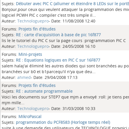
Sujets:
Débuter avec PIC C (allumer et éteindre 8 LEDs sur le port
Bonjour,pour ceux qui veulent attaquer la programmation des mic
logiciel PCWH PIC c compiler c'est très simple il...
Auteur:
Technologuepro
- Date: 11/08/2008 12:40
Forums:
Projets fin d'études
Sujets:
RE : carte d'acquisition à base de pic 16f877
lis le le tutoriel du PIC C sur la page cours :programmation PIC C
Auteur:
Technologuepro
- Date: 24/05/2008 16:10
Forums:
Mini-projets
Sujets:
RE : Equations logiques en PIC C sur 16F877
salem halaj'ai éliminé les autres diodes qui sont branchées au por
branchées sur b0 et b1parcequ'il n'ya que deu...
Auteur:
ahmed
- Date: 29/04/2008 17:13
Forums:
Projets fin d'études
Sujets:
RE : automate programmable
Voici les documents sur STEP7 que mjm a envoyé :roll: je tiens p
mjm mille...
Auteur:
Technologuepro
- Date: 31/03/2008 10:33
Forums:
MikroPascal
Sujets:
programmation du PCF8583 (Horloge temps réel)
suite à une demande des utilisateurs de TECHNOLOGUE provoic