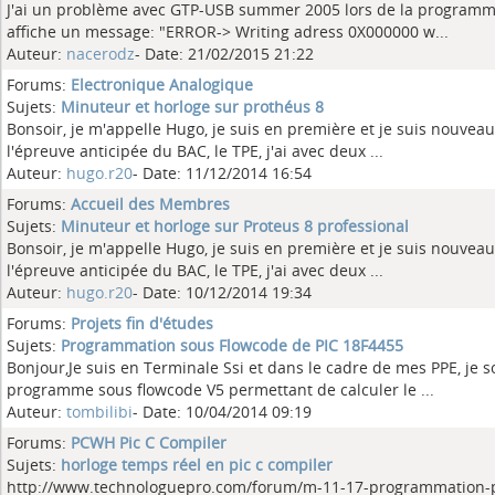
J'ai un problème avec GTP-USB summer 2005 lors de la programma
affiche un message: "ERROR-> Writing adress 0X000000 w...
Auteur:
nacerodz
- Date: 21/02/2015 21:22
Forums:
Electronique Analogique
Sujets:
Minuteur et horloge sur prothéus 8
Bonsoir, je m'appelle Hugo, je suis en première et je suis nouvea
l'épreuve anticipée du BAC, le TPE, j'ai avec deux ...
Auteur:
hugo.r20
- Date: 11/12/2014 16:54
Forums:
Accueil des Membres
Sujets:
Minuteur et horloge sur Proteus 8 professional
Bonsoir, je m'appelle Hugo, je suis en première et je suis nouvea
l'épreuve anticipée du BAC, le TPE, j'ai avec deux ...
Auteur:
hugo.r20
- Date: 10/12/2014 19:34
Forums:
Projets fin d'études
Sujets:
Programmation sous Flowcode de PIC 18F4455
Bonjour,Je suis en Terminale Ssi et dans le cadre de mes PPE, je s
programme sous flowcode V5 permettant de calculer le ...
Auteur:
tombilibi
- Date: 10/04/2014 09:19
Forums:
PCWH Pic C Compiler
Sujets:
horloge temps réel en pic c compiler
http://www.technologuepro.com/forum/m-11-17-programmation-p