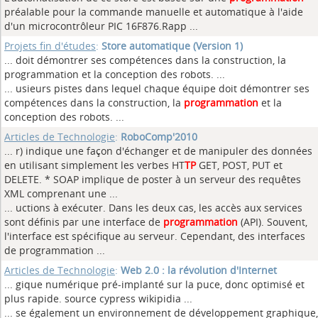
préalable pour la commande manuelle et automatique à l'aide
d'un microcontrôleur PIC 16F876.Rapp ...
Projets fin d'études
:
Store automatique (Version 1)
... doit démontrer ses compétences dans la construction, la
programmation et la conception des robots.
...
... usieurs pistes dans lequel chaque équipe doit démontrer ses
compétences dans la construction, la
programmation
et la
conception des robots. ...
Articles de Technologie
:
RoboComp'2010
... r) indique une façon d'échanger et de manipuler des données
en utilisant simplement les verbes HT
TP
GET, POST, PUT et
DELETE. * SOAP implique de poster à un serveur des requêtes
XML comprenant une ...
... uctions à exécuter. Dans les deux cas, les accès aux services
sont définis par une interface de
programmation
(API). Souvent,
l'interface est spécifique au serveur. Cependant, des interfaces
de programmation ...
Articles de Technologie
:
Web 2.0 : la révolution d'Internet
... gique numérique pré-implanté sur la puce, donc optimisé et
plus rapide. source cypress wikipidia
...
... se également un environnement de développement graphique,