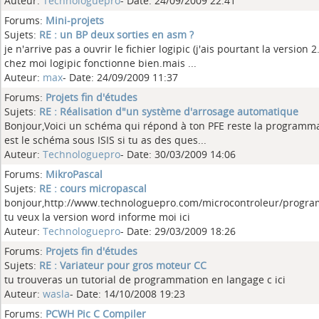
Auteur:
Technologuepro
- Date: 24/09/2009 22:41
Forums:
Mini-projets
Sujets:
RE : un BP deux sorties en asm ?
je n'arrive pas a ouvrir le fichier logipic (j'ais pourtant la version 
chez moi logipic fonctionne bien.mais ...
Auteur:
max
- Date: 24/09/2009 11:37
Forums:
Projets fin d'études
Sujets:
RE : Réalisation d"un système d'arrosage automatique
Bonjour,Voici un schéma qui répond à ton PFE reste la programmatio
est le schéma sous ISIS si tu as des ques...
Auteur:
Technologuepro
- Date: 30/03/2009 14:06
Forums:
MikroPascal
Sujets:
RE : cours micropascal
bonjour,http://www.technologuepro.com/microcontroleur/progra
tu veux la version word informe moi ici
Auteur:
Technologuepro
- Date: 29/03/2009 18:26
Forums:
Projets fin d'études
Sujets:
RE : Variateur pour gros moteur CC
tu trouveras un tutorial de programmation en langage c ici
Auteur:
wasla
- Date: 14/10/2008 19:23
Forums:
PCWH Pic C Compiler