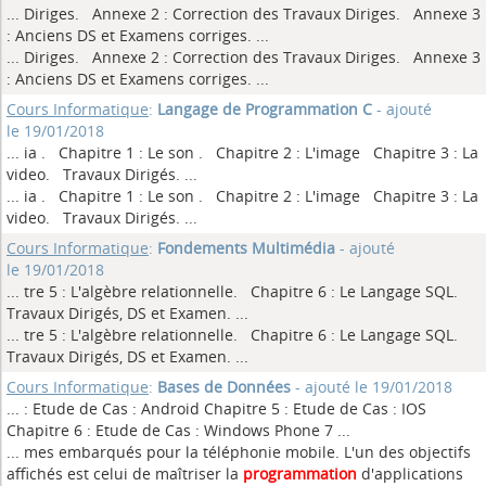
... Diriges. Annexe 2 : Correction des Travaux Diriges. Annexe 3
: Anciens DS et Examens corriges.
...
... Diriges. Annexe 2 : Correction des Travaux Diriges. Annexe 3
: Anciens DS et Examens corriges.
...
Cours Informatique
:
Langage de Programmation C
- ajouté
le 19/01/2018
... ia . Chapitre 1 : Le son . Chapitre 2 : L'image Chapitre 3 : La
video. Travaux Dirigés.
...
... ia . Chapitre 1 : Le son . Chapitre 2 : L'image Chapitre 3 : La
video. Travaux Dirigés.
...
Cours Informatique
:
Fondements Multimédia
- ajouté
le 19/01/2018
... tre 5 : L'algèbre relationnelle. Chapitre 6 : Le Langage SQL.
Travaux Dirigés, DS et Examen.
...
... tre 5 : L'algèbre relationnelle. Chapitre 6 : Le Langage SQL.
Travaux Dirigés, DS et Examen.
...
Cours Informatique
:
Bases de Données
- ajouté le 19/01/2018
... : Etude de Cas : Android Chapitre 5 : Etude de Cas : IOS
Chapitre 6 : Etude de Cas : Windows Phone 7
...
... mes embarqués pour la téléphonie mobile. L'un des objectifs
affichés est celui de maîtriser la
programmation
d'applications