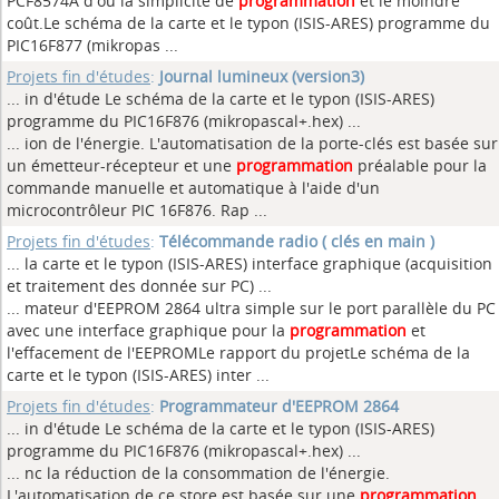
PCF8574A d'où la simplicité de
programmation
et le moindre
coût.Le schéma de la carte et le typon (ISIS-ARES) programme du
PIC16F877 (mikropas ...
Projets fin d'études
:
Journal lumineux (version3)
... in d'étude Le schéma de la carte et le typon (ISIS-ARES)
programme du PIC16F876 (mikropascal+.hex)
...
... ion de l'énergie. L'automatisation de la porte-clés est basée sur
un émetteur-récepteur et une
programmation
préalable pour la
commande manuelle et automatique à l'aide d'un
microcontrôleur PIC 16F876. Rap ...
Projets fin d'études
:
Télécommande radio ( clés en main )
... la carte et le typon (ISIS-ARES) interface graphique (acquisition
et traitement des donnée sur PC)
...
... mateur d'EEPROM 2864 ultra simple sur le port parallèle du PC
avec une interface graphique pour la
programmation
et
l'effacement de l'EEPROMLe rapport du projetLe schéma de la
carte et le typon (ISIS-ARES) inter ...
Projets fin d'études
:
Programmateur d'EEPROM 2864
... in d'étude Le schéma de la carte et le typon (ISIS-ARES)
programme du PIC16F876 (mikropascal+.hex)
...
... nc la réduction de la consommation de l'énergie.
L'automatisation de ce store est basée sur une
programmation