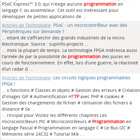
PSoC Express™ 3.0, qui n'exige aucune
programmation
en
langage C ou assembleur. Cet outil est intéressant pour
développer de petites applications de ...
Articles de Technologie
:
PSoC : un microcontrôleur avec des
Périphériques sur demande ?
... ettant de s’affranchir des grands industriels de la micro-
électronique. Source : supinfo-projects
...
... mois la plupart de temps. La technologie FPGA intéressa aussi
l’armée de par la possibilité de
programmation
des puces en
cours de fonctionnement. En effet, lors d’une guerre, la réactivité
d’un radar d ...
Articles de Technologie
:
Les circuits logiques programmables
FPGA !
... s fonctions # Classes et objets # Gestion des erreurs # Création
d'images GIF # Authentification HT
TP
avec PHP # cookies #
Gestion des chargements de fichier # Utilisation des fichiers à
distance # Se ...
... rincipal pour Visitez les différents chapitres Les
microcontrôleurs PIC # Microcontrôleurs #
Programmation
en
langage Pascal # Programmation en langage C # Le Bus I2C #
Mémoires série 24C32 # Tutorial Mik ...