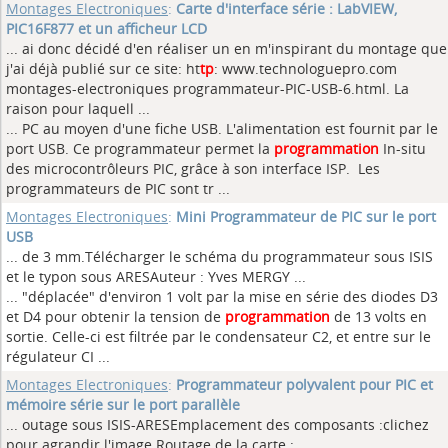
Montages Electroniques
:
Carte d'interface série : LabVIEW,
PIC16F877 et un afficheur LCD
... ai donc décidé d'en réaliser un en m'inspirant du montage que
j'ai déjà publié sur ce site: ht
tp
: www.technologuepro.com
montages-electroniques programmateur-PIC-USB-6.html. La
raison pour laquell ...
... PC au moyen d'une fiche USB. L'alimentation est fournit par le
port USB. Ce programmateur permet la
programmation
In-situ
des microcontrôleurs PIC, grâce à son interface ISP. Les
programmateurs de PIC sont tr ...
Montages Electroniques
:
Mini Programmateur de PIC sur le port
USB
... de 3 mm.Télécharger le schéma du programmateur sous ISIS
et le typon sous ARESAuteur : Yves MERGY
...
... "déplacée" d'environ 1 volt par la mise en série des diodes D3
et D4 pour obtenir la tension de
programmation
de 13 volts en
sortie. Celle-ci est filtrée par le condensateur C2, et entre sur le
régulateur CI ...
Montages Electroniques
:
Programmateur polyvalent pour PIC et
mémoire série sur le port parallèle
... outage sous ISIS-ARESEmplacement des composants :clichez
pour agrandir l'image Routage de la carte :
...