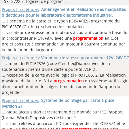
TSX -3722 ».-logiciel de program ...
Projets fin d'études
:
Aménagement et réalisation des maquettes
didactiques pour le laboratoire d'automatisme industriel.
... e schéma de la carte et le typon (ISIS-ARES) programme du
PIC16F876 (C +.hex)+schéma de simulation
...
... variateur de vitesse pour moteurs à courant continu à base du
microcontroleur PIC16F876 avec une
programmation
en C.ce
projet consiste à commander un moteur à courant continue par
la modulation de largeur d'i ...
Projets fin d'études
:
Variateur de vitesse pour moteur 12V..24V DC
... amme du PIC16F876 (code C et .hex)Diapositives de la
soutenance Schéma d'une carte à puce SILVER 2
...
... nception de la carte avec le logiciel PROTEUS. 2. La réalisation
physique de la carte. 3. La
programmation
du système. 4. Il s'agit
d'une amélioration de l'algorithme de commande Rapport du
projet de f ...
Projets fin d'études
:
Système de pointage par carte à puce
(version 2)
... hique (acquisition et traitement des donnée sur PC) Rapport
(format Word) Diapositives de l'exposé
...
... s sont reliées à un circuit I2C (bus expender ) le PCF8574 et le