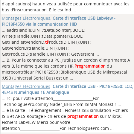
d'applications) haut niveau utilisée pour communiquer avec les
bus d'instrumentation. Elle est ind ...
Montages Electroniques
:
Carte d'interface USB Labview -
PIC18F4550 via la communication HID
... ead(tHandle:UINT;tData:pointer):BOOL;
Write(tHandle:UINT;tData:pointer):BOOL;
GetHandle(tVendorID,
tP
roductID:UINT):UINT;
GetVendorID(tHandle:UINT):UINT;
GetProductID(tHandle:UINT):UINT; GetVersion( ...
... B. Pour la connecter au PC, j'utilise un cordon d'imprimante A
vers B, le même que les cordons HP.
Programmation
du
microcontrôleur PIC18F2550 :Bibliothèque USB de Mikropascal
:USB (Universal Serial Bus) est un ...
Montages Electroniques
:
Carte d'interface USB - PIC18F2550: LCD,
4E/4S Numériques 1E Analogique
... rci pour votre attention______________________For
TechnologuePro.comBy Nader_BHS From ISIMM Monastir
...
... e la carte : Téléchargement : Fichiers ISIS simulation Fichiers
ISIS et ARES Routage Fichiers de
programmation
sur MikroC
Fichiers LabVIEW Merci pour votre
attention______________________For TechnologuePro.com ...