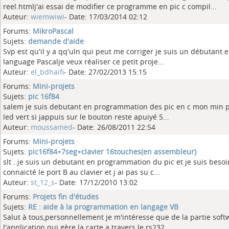
reel.htmlj'ai essai de modifier ce programme en pic c compil...
Auteur:
wiemwiwi
- Date: 17/03/2014 02:12
Forums:
MikroPascal
Sujets:
demande d'aide
Svp est qu'il y a qq'uln qui peut me corriger je suis un débutant
language Pascalje veux réaliser ce petit proje...
Auteur:
el_bdhaifi
- Date: 27/02/2013 15:15
Forums:
Mini-projets
Sujets:
pic 16f84
salem je suis debutant en programmation des pic en c mon min pr
led vert si jappuis sur le bouton reste apuiyé 5...
Auteur:
moussamed
- Date: 26/08/2011 22:54
Forums:
Mini-projets
Sujets:
pic16f84+7seg+clavier 16touches(en assembleur)
slt ..je suis un debutant en programmation du pic et je suis besoin
connaicté le port B au clavier et j ai pas su c...
Auteur:
st_12_s
- Date: 17/12/2010 13:02
Forums:
Projets fin d'études
Sujets:
RE : aide à la programmation en langage VB
Salut à tous,personnellement je m'intéresse que de la partie softw
l'application qui gère la carte a travers le rs232,...