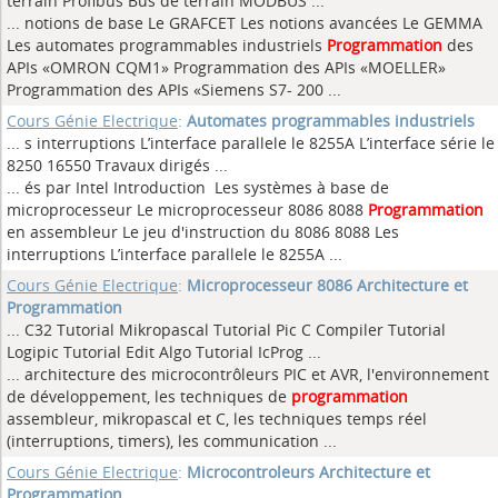
terrain Profibus Bus de terrain MODBUS
...
... notions de base Le GRAFCET Les notions avancées Le GEMMA
Les automates programmables industriels
Programmation
des
APIs «OMRON CQM1» Programmation des APIs «MOELLER»
Programmation des APIs «Siemens S7- 200 ...
Cours Génie Electrique
:
Automates programmables industriels
... s interruptions L’interface parallele le 8255A L’interface série le
8250 16550 Travaux dirigés
...
... és par Intel Introduction Les systèmes à base de
microprocesseur Le microprocesseur 8086 8088
Programmation
en assembleur Le jeu d'instruction du 8086 8088 Les
interruptions L’interface parallele le 8255A ...
Cours Génie Electrique
:
Microprocesseur 8086 Architecture et
Programmation
... C32 Tutorial Mikropascal Tutorial Pic C Compiler Tutorial
Logipic Tutorial Edit Algo Tutorial IcProg
...
... architecture des microcontrôleurs PIC et AVR, l'environnement
de développement, les techniques de
programmation
assembleur, mikropascal et C, les techniques temps réel
(interruptions, timers), les communication ...
Cours Génie Electrique
:
Microcontroleurs Architecture et
Programmation