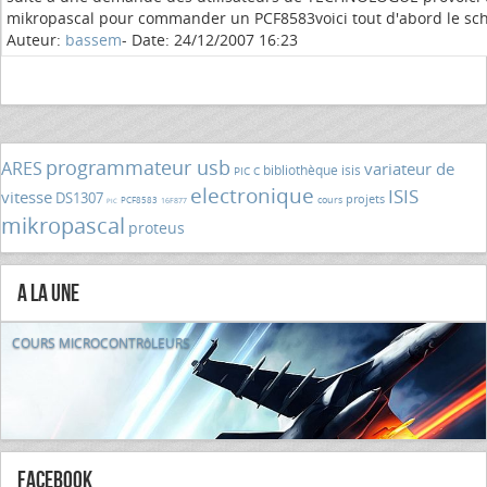
mikropascal pour commander un PCF8583voici tout d'abord le sch.
Auteur:
bassem
- Date: 24/12/2007 16:23
programmateur usb
ARES
variateur de
bibliothèque isis
PIC C
electronique
ISIS
vitesse
DS1307
projets
cours
PCF8583
16F877
PIC
mikropascal
proteus
A la Une
COURS MICROCONTRôLEURS
FaceBook