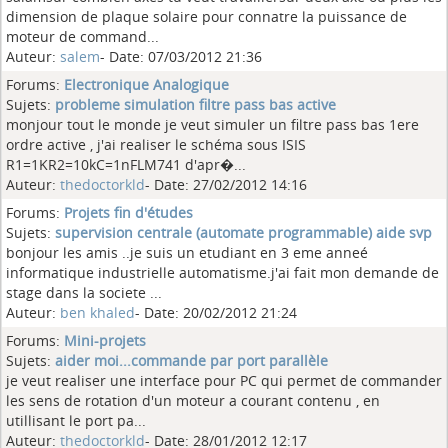
dimension de plaque solaire pour connatre la puissance de
moteur de command...
Auteur:
salem
- Date: 07/03/2012 21:36
Forums:
Electronique Analogique
Sujets:
probleme simulation filtre pass bas active
monjour tout le monde je veut simuler un filtre pass bas 1ere
ordre active , j'ai realiser le schéma sous ISIS
R1=1KR2=10kC=1nFLM741 d'apr�...
Auteur:
thedoctorkld
- Date: 27/02/2012 14:16
Forums:
Projets fin d'études
Sujets:
supervision centrale (automate programmable) aide svp
bonjour les amis ..je suis un etudiant en 3 eme anneé
informatique industrielle automatisme.j'ai fait mon demande de
stage dans la societe ...
Auteur:
ben khaled
- Date: 20/02/2012 21:24
Forums:
Mini-projets
Sujets:
aider moi...commande par port parallèle
je veut realiser une interface pour PC qui permet de commander
les sens de rotation d'un moteur a courant contenu , en
utillisant le port pa...
Auteur:
thedoctorkld
- Date: 28/01/2012 12:17