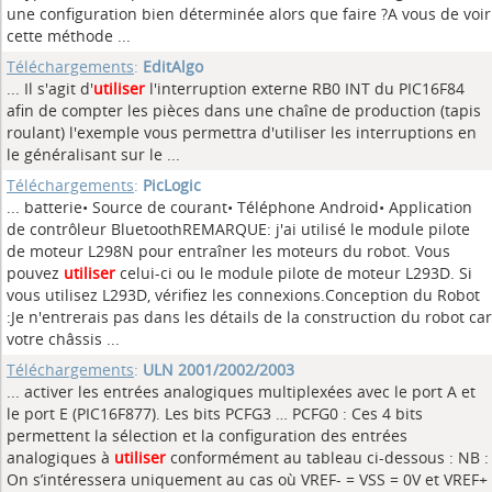
une configuration bien déterminée alors que faire ?A vous de voir
cette méthode ...
Téléchargements
:
EditAlgo
... Il s'agit d'
utiliser
l'interruption externe RB0 INT du PIC16F84
afin de compter les pièces dans une chaîne de production (tapis
roulant) l'exemple vous permettra d'utiliser les interruptions en
le généralisant sur le ...
Téléchargements
:
PicLogic
... batterie• Source de courant• Téléphone Android• Application
de contrôleur BluetoothREMARQUE: j'ai utilisé le module pilote
de moteur L298N pour entraîner les moteurs du robot. Vous
pouvez
utiliser
celui-ci ou le module pilote de moteur L293D. Si
vous utilisez L293D, vérifiez les connexions.Conception du Robot
:Je n'entrerais pas dans les détails de la construction du robot car
votre châssis ...
Téléchargements
:
ULN 2001/2002/2003
... activer les entrées analogiques multiplexées avec le port A et
le port E (PIC16F877). Les bits PCFG3 … PCFG0 : Ces 4 bits
permettent la sélection et la configuration des entrées
analogiques à
utiliser
conformément au tableau ci-dessous : NB :
On s’intéressera uniquement au cas où VREF- = VSS = 0V et VREF+