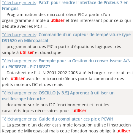
Téléchargements
:
Patch pour rendre l'interface de Proteus 7 en
Français
... Programmation des micrcontrôleur PIC a partir d'un
organigramme simple à
utiliser
et très intéressant pour ceux qui
débute avec les PICs ...
Téléchargements
:
Commande d'un capteur de température type
DS1620 en Mikropascal
... programmation des PIC a partir d'équations logiques très
simple à
utiliser
et didactique ...
Téléchargements
:
Exemple pour la Gestion du convertisseur A/N
du PIC6F876 - PIC16F877
... Datasheet de l' ULN 2001 2002 2003 à télécharger. ce circuit est
très
utiliser
avec les microcontrôleurs pour la commande des
petits moteurs DC et des relais. ...
Téléchargements
:
OSCILLO [v 3.5] Apprenez à utiliser un
oscilloscope bicourbe.
... document sur le bus I2C fonctionnement et tout les
caractéristiques nécessaires pour l'
utiliser
. ...
Téléchargements
:
Guide du compilateur ccs pic c PCWH
... La gestion d'un clavier est simple lorsqu'on utilise l'instruction
Keypad de Mikropascal mais cette fonction nous oblige à
utiliser