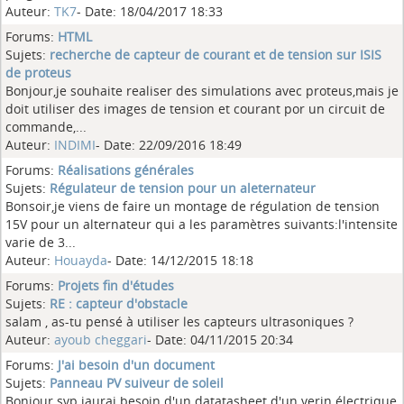
Auteur:
TK7
- Date: 18/04/2017 18:33
Forums:
HTML
Sujets:
recherche de capteur de courant et de tension sur ISIS
de proteus
Bonjour,je souhaite realiser des simulations avec proteus,mais je
doit utiliser des images de tension et courant por un circuit de
commande,...
Auteur:
INDIMI
- Date: 22/09/2016 18:49
Forums:
Réalisations générales
Sujets:
Régulateur de tension pour un aleternateur
Bonsoir,je viens de faire un montage de régulation de tension
15V pour un alternateur qui a les paramètres suivants:l'intensite
varie de 3...
Auteur:
Houayda
- Date: 14/12/2015 18:18
Forums:
Projets fin d'études
Sujets:
RE : capteur d'obstacle
salam , as-tu pensé à utiliser les capteurs ultrasoniques ?
Auteur:
ayoub cheggari
- Date: 04/11/2015 20:34
Forums:
J'ai besoin d'un document
Sujets:
Panneau PV suiveur de soleil
Bonjour svp jaurai besoin d'un datatasheet d'un verin électrique