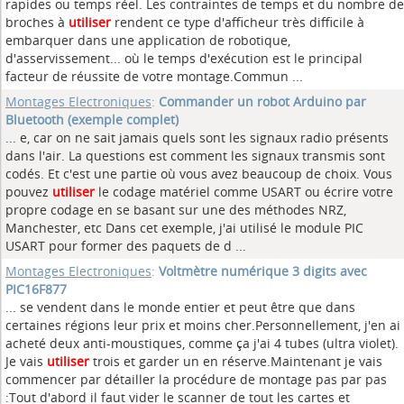
rapides ou temps réel. Les contraintes de temps et du nombre de
broches à
utiliser
rendent ce type d'afficheur très difficile à
embarquer dans une application de robotique,
d'asservissement... où le temps d'exécution est le principal
facteur de réussite de votre montage.Commun ...
Montages Electroniques
:
Commander un robot Arduino par
Bluetooth (exemple complet)
... e, car on ne sait jamais quels sont les signaux radio présents
dans l'air. La questions est comment les signaux transmis sont
codés. Et c'est une partie où vous avez beaucoup de choix. Vous
pouvez
utiliser
le codage matériel comme USART ou écrire votre
propre codage en se basant sur une des méthodes NRZ,
Manchester, etc Dans cet exemple, j'ai utilisé le module PIC
USART pour former des paquets de d ...
Montages Electroniques
:
Voltmètre numérique 3 digits avec
PIC16F877
... se vendent dans le monde entier et peut être que dans
certaines régions leur prix et moins cher.Personnellement, j'en ai
acheté deux anti-moustiques, comme ça j'ai 4 tubes (ultra violet).
Je vais
utiliser
trois et garder un en réserve.Maintenant je vais
commencer par détailler la procédure de montage pas par pas
:Tout d'abord il faut vider le scanner de tout les cartes et