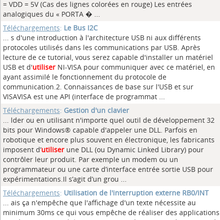
= VDD = 5V (Cas des lignes colorées en rouge) Les entrées
analogiques du « PORTA � ...
Téléchargements
:
Le Bus I2C
... s d'une introduction à l'architecture USB ni aux différents
protocoles utilisés dans les communications par USB. Après
lecture de ce tutorial, vous serez capable d'installer un matériel
USB et d'
utiliser
NI-VISA pour communiquer avec ce matériel, en
ayant assimilé le fonctionnement du protocole de
communication.2. Connaissances de base sur l'USB et sur
VISAVISA est une API (interface de programmat ...
Téléchargements
:
Gestion d'un clavier
... lder ou en utilisant n'importe quel outil de développement 32
bits pour Windows® capable d'appeler une DLL. Parfois en
robotique et encore plus souvent en électronique, les fabricants
imposent d’
utiliser
une DLL (ou Dynamic Linked Library) pour
contrôler leur produit. Par exemple un modem ou un
programmateur ou une carte d’interface entrée sortie USB pour
expérimentations.Il s’agit d’un grou ...
Téléchargements
:
Utilisation de l'interruption externe RB0/INT
... ais ça n'empêche que l'affichage d'un texte nécessite au
minimum 30ms ce qui vous empêche de réaliser des applications