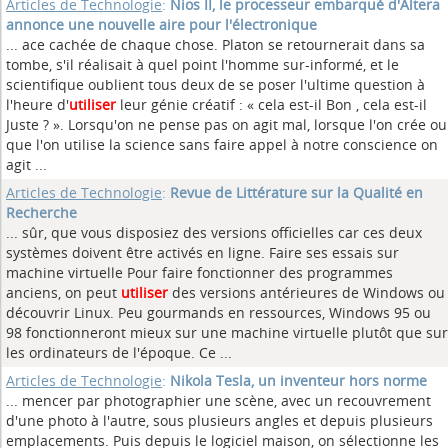
Articles de Technologie
:
Nios II, le processeur embarqué d'Altera
annonce une nouvelle aire pour l'électronique
... ace cachée de chaque chose. Platon se retournerait dans sa
tombe, s'il réalisait à quel point l'homme sur-informé, et le
scientifique oublient tous deux de se poser l'ultime question à
l'heure d'
utiliser
leur génie créatif : « cela est-il Bon , cela est-il
Juste ? ». Lorsqu'on ne pense pas on agit mal, lorsque l'on crée ou
que l'on utilise la science sans faire appel à notre conscience on
agit ...
Articles de Technologie
:
Revue de Littérature sur la Qualité en
Recherche
... sûr, que vous disposiez des versions officielles car ces deux
systèmes doivent être activés en ligne. Faire ses essais sur
machine virtuelle Pour faire fonctionner des programmes
anciens, on peut
utiliser
des versions antérieures de Windows ou
découvrir Linux. Peu gourmands en ressources, Windows 95 ou
98 fonctionneront mieux sur une machine virtuelle plutôt que sur
les ordinateurs de l'époque. Ce ...
Articles de Technologie
:
Nikola Tesla, un inventeur hors norme
... mencer par photographier une scène, avec un recouvrement
d'une photo à l'autre, sous plusieurs angles et depuis plusieurs
emplacements. Puis depuis le logiciel maison, on sélectionne les