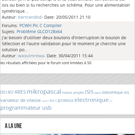
isis ou bien si tu recherches un schéma. Pour une alimentation
symétrique...
Auteur:
bertrandbd
- Date: 20/05/2011 21:10
Forums:
PCWH Pic C Compiler
Sujets:
Probléme GLCD128x64
j'ai besoin d'utiliser deux boutons d’interruption.le bouton de
Sélection et l'autre validation.pour le moment je cherche une
solution po...
Auteur:
waoulmrewa
- Date: 30/04/2011 15:44
les résultats affichées pour le forum sont limitées à 50
mikropascal
ISIS
ARES
DS1307
bibliothèque isis
projets
cours
PCF8583
electronique
variateur de vitesse
proteus
PIC C
16F877
PIC
programmateur usb
A la Une