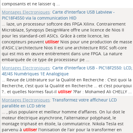
composants et ne laisser q ...
Montages Electroniques
:
Carte d'interface USB Labview -
PIC18F4550 via la communication HID
... laze, un processeur softcore des FPGA Xilinx. Contrairement
Microblaze, Synopsys DesignWare offre une licence de Nios II
pour les standard-cell ASICs. Grâce à cette licence, les
concepteurs peuvent
utiliser
Nios pour une production de masse
d'ASIC.L'architecture Nios II est une architecture RISC soft-core
qui est mis en œuvre entièrement dans une FPGA. La nature
embarquée de ce type de processseur pe ...
Montages Electroniques
:
Carte d'interface USB - PIC18F2550: LCD,
4E/4S Numériques 1E Analogique
... Revue de Littérature sur la Qualité en Recherche : C’est quoi la
Recherche, c’est quoi la Qualité en Recherche ... et c’est pourqoui
?.. et quelles Normes faut-il
utiliser
?Par : Mohamed Ali CHELLY ...
Montages Electroniques
:
Transformez votre afficheur LCD
parallèle en LCD série
... , plus populaire et meilleur homme d'affaires. On lui doit le
moteur électrique asynchrone, l'alternateur polyphasé, le
montage triphasé en étoile, la commutatrice. Nikola Tesla est
parvenu à
utiliser
l'ionisation de l'air pour la transformer en