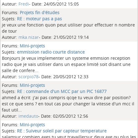
Auteur:
Fredi
- Date: 24/05/2012 15:05
Forums:
Projets fin d'études
Sujets:
RE : moteur pas a pas
je veux une fonction quon peut utiliser pour effectuer n nombre
de tour
Auteur:
mka.nizar
- Date: 21/05/2012 19:14
Forums:
Mini-projets
Sujets:
emmission radio courte distance
Bonjours Je veux implementer un systeme emmsion reception
radio que je vais utiliser dans un espace limité soit disant une
salle de confere...
Auteur:
scorpio78
- Date: 20/05/2012 12:33
Forums:
Mini-projets
Sujets:
RE : commande d'un MCC par un PIC 16877
ahmed a écrit :j'ai pas compris qcqe tu veux dire par position?
est ce que sens ? en tout cas pour changer la vitesse d'un mcc il
faut util...
Auteur:
imedauto
- Date: 02/05/2012 12:56
Forums:
Mini-projets
Sujets:
RE : Suiveur soleil par capteur temperature
salamsur combien axes tu veut travaillersur deux axe ou plus les