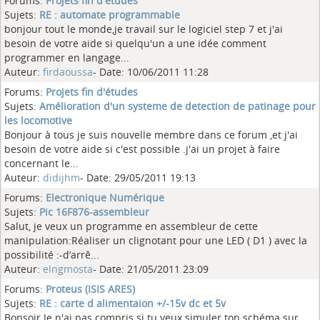
Forums:
Projets fin d'études
Sujets:
RE : automate programmable
bonjour tout le monde,je travail sur le logiciel step 7 et j'ai
besoin de votre aide si quelqu'un a une idée comment
programmer en langage...
Auteur:
firdaoussa
- Date: 10/06/2011 11:28
Forums:
Projets fin d'études
Sujets:
Amélioration d'un systeme de detection de patinage pour
les locomotive
Bonjour à tous je suis nouvelle membre dans ce forum ,et j'ai
besoin de votre aide si c'est possible .j'ai un projet à faire
concernant le...
Auteur:
didijhm
- Date: 29/05/2011 19:13
Forums:
Electronique Numérique
Sujets:
Pic 16F876-assembleur
Salut, je veux un programme en assembleur de cette
manipulation:Réaliser un clignotant pour une LED ( D1 ) avec la
possibilité :-d’arrê...
Auteur:
elngmosta
- Date: 21/05/2011 23:09
Forums:
Proteus (ISIS ARES)
Sujets:
RE : carte d alimentaion +/-15v dc et 5v
Bonsoir Je n'ai pas compris si tu veux simuler ton schéma sur