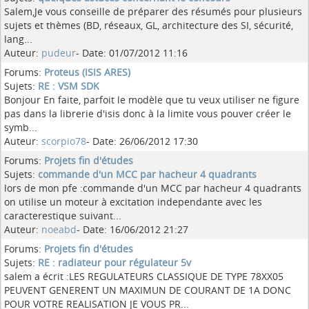
Salem,Je vous conseille de préparer des résumés pour plusieurs
sujets et thèmes (BD, réseaux, GL, architecture des SI, sécurité,
lang...
Auteur:
pudeur
- Date: 01/07/2012 11:16
Forums:
Proteus (ISIS ARES)
Sujets:
RE : VSM SDK
Bonjour En faite, parfoit le modèle que tu veux utiliser ne figure
pas dans la librerie d'isis donc à la limite vous pouver créer le
symb...
Auteur:
scorpio78
- Date: 26/06/2012 17:30
Forums:
Projets fin d'études
Sujets:
commande d'un MCC par hacheur 4 quadrants
lors de mon pfe :commande d'un MCC par hacheur 4 quadrants
on utilise un moteur à excitation independante avec les
caracterestique suivant...
Auteur:
noeabd
- Date: 16/06/2012 21:27
Forums:
Projets fin d'études
Sujets:
RE : radiateur pour régulateur 5v
salem a écrit :LES REGULATEURS CLASSIQUE DE TYPE 78XX05
PEUVENT GENERENT UN MAXIMUN DE COURANT DE 1A DONC
POUR VOTRE REALISATION JE VOUS PR...