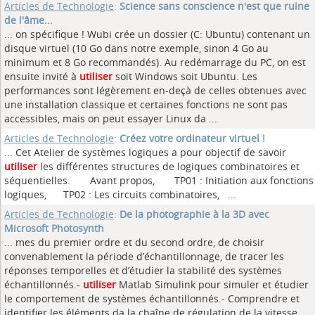
Articles de Technologie
:
Science sans conscience n'est que ruine
de l'âme...
... on spécifique ! Wubi crée un dossier (C: Ubuntu) contenant un
disque virtuel (10 Go dans notre exemple, sinon 4 Go au
minimum et 8 Go recommandés). Au redémarrage du PC, on est
ensuite invité à
utiliser
soit Windows soit Ubuntu. Les
performances sont légèrement en-deçà de celles obtenues avec
une installation classique et certaines fonctions ne sont pas
accessibles, mais on peut essayer Linux da ...
Articles de Technologie
:
Créez votre ordinateur virtuel !
... Cet Atelier de systèmes logiques a pour objectif de savoir
utiliser
les différentes structures de logiques combinatoires et
séquentielles. Avant propos, TP01 : Initiation aux fonctions
logiques, TP02 : Les circuits combinatoires, ...
Articles de Technologie
:
De la photographie à la 3D avec
Microsoft Photosynth
... mes du premier ordre et du second ordre, de choisir
convenablement la période d’échantillonnage, de tracer les
réponses temporelles et d’étudier la stabilité des systèmes
échantillonnés.-
utiliser
Matlab Simulink pour simuler et étudier
le comportement de systèmes échantillonnés.- Comprendre et
identifier les éléments da la chaîne de régulation de la vitesse