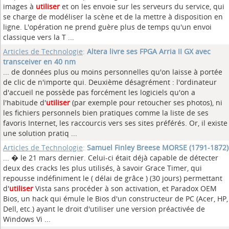
images à
utiliser
et on les envoie sur les serveurs du service, qui
se charge de modéliser la scène et de la mettre à disposition en
ligne. L'opération ne prend guère plus de temps qu'un envoi
classique vers la T ...
Articles de Technologie
:
Altera livre ses FPGA Arria II GX avec
transceiver en 40 nm
... de données plus ou moins personnelles qu'on laisse à portée
de clic de n'importe qui. Deuxième désagrément : l'ordinateur
d'accueil ne possède pas forcément les logiciels qu'on a
l'habitude d'
utiliser
(par exemple pour retoucher ses photos), ni
les fichiers personnels bien pratiques comme la liste de ses
favoris Internet, les raccourcis vers ses sites préférés. Or, il existe
une solution pratiq ...
Articles de Technologie
:
Samuel Finley Breese MORSE (1791-1872)
... � le 21 mars dernier. Celui-ci était déjà capable de détecter
deux des cracks les plus utilisés, à savoir Grace Timer, qui
repousse indéfiniment le ( délai de grâce ) (30 jours) permettant
d'
utiliser
Vista sans procéder à son activation, et Paradox OEM
Bios, un hack qui émule le Bios d'un constructeur de PC (Acer, HP,
Dell, etc.) ayant le droit d'utiliser une version préactivée de
Windows Vi ...