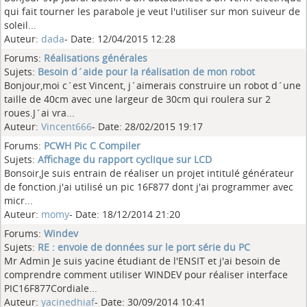
qui fait tourner les parabole je veut l'utiliser sur mon suiveur de
soleil...
Auteur:
dada
- Date: 12/04/2015 12:28
Forums:
Réalisations générales
Sujets:
Besoin d´aide pour la réalisation de mon robot
Bonjour,moi c´est Vincent, j´aimerais construire un robot d´une
taille de 40cm avec une largeur de 30cm qui roulera sur 2
roues.J´ai vra...
Auteur:
Vincent666
- Date: 28/02/2015 19:17
Forums:
PCWH Pic C Compiler
Sujets:
Affichage du rapport cyclique sur LCD
Bonsoir,Je suis entrain de réaliser un projet intitulé générateur
de fonction.j'ai utilisé un pic 16F877 dont j'ai programmer avec
micr...
Auteur:
momy
- Date: 18/12/2014 21:20
Forums:
Windev
Sujets:
RE : envoie de données sur le port série du PC
Mr Admin Je suis yacine étudiant de l'ENSIT et j'ai besoin de
comprendre comment utiliser WINDEV pour réaliser interface
PIC16F877Cordiale...
Auteur:
yacinedhiaf
- Date: 30/09/2014 10:41