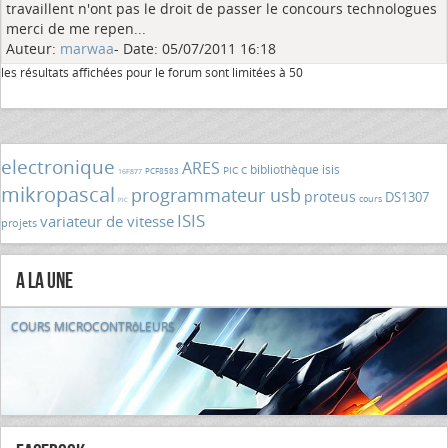
travaillent n'ont pas le droit de passer le concours technologues
merci de me repen...
Auteur:
marwaa
- Date: 05/07/2011 16:18
les résultats affichées pour le forum sont limitées à 50
electronique
ARES
bibliothèque isis
PIC C
PCF8583
16F877
mikropascal
programmateur usb
proteus
DS1307
cours
PIC
ISIS
variateur de vitesse
projets
A la Une
COURS MICROCONTRôLEURS