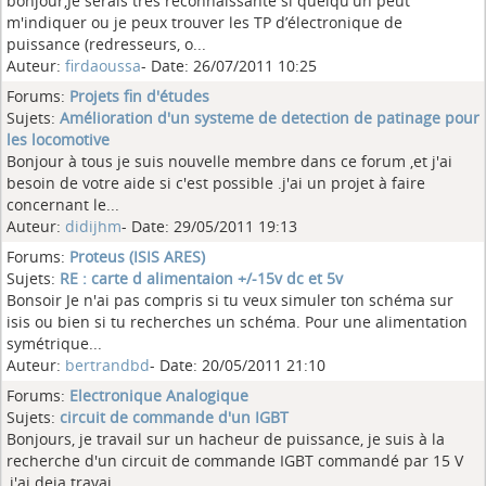
bonjour,Je serais très reconnaissante si quelqu'un peut
m'indiquer ou je peux trouver les TP d’électronique de
puissance (redresseurs, o...
Auteur:
firdaoussa
- Date: 26/07/2011 10:25
Forums:
Projets fin d'études
Sujets:
Amélioration d'un systeme de detection de patinage pour
les locomotive
Bonjour à tous je suis nouvelle membre dans ce forum ,et j'ai
besoin de votre aide si c'est possible .j'ai un projet à faire
concernant le...
Auteur:
didijhm
- Date: 29/05/2011 19:13
Forums:
Proteus (ISIS ARES)
Sujets:
RE : carte d alimentaion +/-15v dc et 5v
Bonsoir Je n'ai pas compris si tu veux simuler ton schéma sur
isis ou bien si tu recherches un schéma. Pour une alimentation
symétrique...
Auteur:
bertrandbd
- Date: 20/05/2011 21:10
Forums:
Electronique Analogique
Sujets:
circuit de commande d'un IGBT
Bonjours, je travail sur un hacheur de puissance, je suis à la
recherche d'un circuit de commande IGBT commandé par 15 V
,j'ai deja travai...