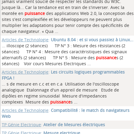
jamais vraiment soucié de respecter les standards du W3C.
Jusque là... Car la tendance est en train de s'inverser. Avec la
montée en
puissance
des applications Web 2.0, la conception des
sites s'est complexifiée et les développeurs ne peuvent plus
multiplier les adaptations pour tenir compte des spécificités de
chaque navigateur. « Qua ...
Articles de Technologie
:
Ubuntu 8.04 : et si vous passiez à Linux...
... illoscope (2 séances) TP N° 3 : Mesure des résistances (2
séances) TP N° 4 : Mesure des caractéristiques des signaux
alternatifs (2 séances) TP N° 5 : Mesure des
puissance
s (2
séances) Voir cours Mesures Electriques ...
Articles de Technologie
:
Les circuits logiques programmables
FPGA !
... s de mesure en c.c et en c.a Utilisation de l'oscilloscope
analogique Etalonnage d'un appreil de mesure Etude de
dipôles en regime sinusoidal Mesure d'impedances
complexes Mesure des
puissance
s ...
Articles de Technologie
:
Compatibilité : le match ds navigateurs
Web
TP Génie Electrique
:
Atelier de Mesures électriques
TP Génie Electrique
:
Mesure electrique