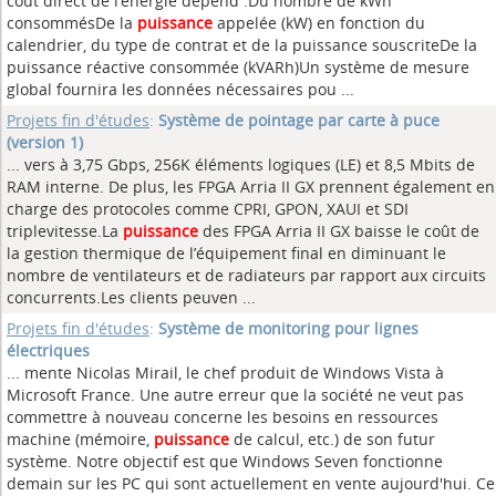
coût direct de l’énergie dépend :Du nombre de kWh
consommésDe la
puissance
appelée (kW) en fonction du
calendrier, du type de contrat et de la puissance souscriteDe la
puissance réactive consommée (kVARh)Un système de mesure
global fournira les données nécessaires pou ...
Projets fin d'études
:
Système de pointage par carte à puce
(version 1)
... vers à 3,75 Gbps, 256K éléments logiques (LE) et 8,5 Mbits de
RAM interne. De plus, les FPGA Arria II GX prennent également en
charge des protocoles comme CPRI, GPON, XAUI et SDI
triplevitesse.La
puissance
des FPGA Arria II GX baisse le coût de
la gestion thermique de l’équipement final en diminuant le
nombre de ventilateurs et de radiateurs par rapport aux circuits
concurrents.Les clients peuven ...
Projets fin d'études
:
Système de monitoring pour lignes
électriques
... mente Nicolas Mirail, le chef produit de Windows Vista à
Microsoft France. Une autre erreur que la société ne veut pas
commettre à nouveau concerne les besoins en ressources
machine (mémoire,
puissance
de calcul, etc.) de son futur
système. Notre objectif est que Windows Seven fonctionne
demain sur les PC qui sont actuellement en vente aujourd'hui. Ce