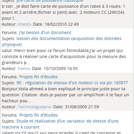
Sujets:
pfe carte de puissance robotique
b soir , je doit faire carte de puissance d'un robot à 3 roues: 1
avant et 2 arriére.(fichier si joint) avec :2 moteurs CC (24V/2A)
pour l...
Auteur:
imenz
- Date: 18/02/2010 22:49
Forums:
J'ai besoin d'un document
Sujets:
besoin des documentation (acquisition des données
physique)
salut: merci bien pour ce forum formidable,J'ai un projet qui
consiste à réaliser une carte d'acquisition pour la mesure des
grandeurs p...
Auteur:
hamo
- Date: 15/10/2009 14:05
Forums:
Projets fin d'études
Sujets:
RE : régulation de vitesse d'un moteur cc via pic 16F877
Bonjour,Voila ahmed a bien expliqué le principe juste pour ta
question :Citation :dois-je passer par un ampli?non il te faut un
hacheur pou...
Auteur:
Technologuepro
- Date: 31/08/2009 21:59
Forums:
Projets fin d'études
Sujets:
Etude et réalisation d’un variateur de vitesse d’une
machine à courant
salam y'a t'il qqu'1 qui peux m'aider Il s’agit de concevoir et