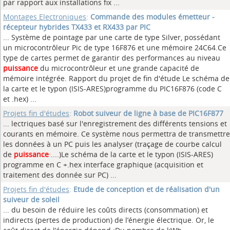
par rapport aux installations fix ...
Montages Electroniques
:
Commande des modules émetteur -
récepteur hybrides TX433 et RX433 par PIC
... Système de pointage par une carte de type Silver, possédant
un microcontrôleur Pic de type 16F876 et une mémoire 24C64.Ce
type de cartes permet de garantir des performances au niveau
puissance
du microcontrôleur et une grande capacité de
mémoire intégrée. Rapport du projet de fin d'étude Le schéma de
la carte et le typon (ISIS-ARES)programme du PIC16F876 (code C
et .hex) ...
Projets fin d'études
:
Robot suiveur de ligne à base de PIC16F877
... lectriques basé sur l'enregistrement des différents tensions et
courants en mémoire. Ce système nous permettra de transmettre
les données à un PC puis les analyser (traçage de courbe calcul
de
puissance
....)Le schéma de la carte et le typon (ISIS-ARES)
programme en C +.hex interface graphique (acquisition et
traitement des donnée sur PC) ...
Projets fin d'études
:
Etude de conception et de réalisation d'un
suiveur de soleil
... du besoin de réduire les coûts directs (consommation) et
indirects (pertes de production) de l’énergie électrique. Or, le