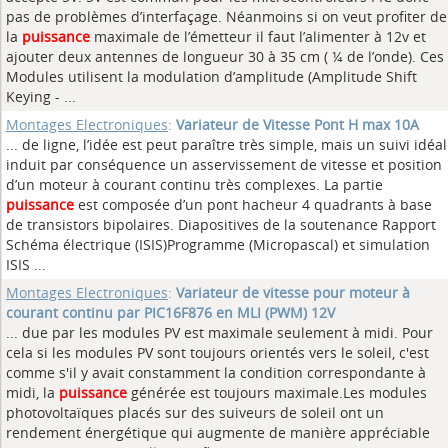
pas de problèmes d’interfaçage. Néanmoins si on veut profiter de
la
puissance
maximale de l’émetteur il faut l’alimenter à 12v et
ajouter deux antennes de longueur 30 à 35 cm ( ¼ de l’onde). Ces
Modules utilisent la modulation d’amplitude (Amplitude Shift
Keying - ...
Montages Electroniques
:
Variateur de Vitesse Pont H max 10A
... de ligne, l’idée est peut paraître très simple, mais un suivi idéal
induit par conséquence un asservissement de vitesse et position
d’un moteur à courant continu très complexes. La partie
puissance
est composée d’un pont hacheur 4 quadrants à base
de transistors bipolaires. Diapositives de la soutenance Rapport
Schéma électrique (ISIS)Programme (Micropascal) et simulation
ISIS ...
Montages Electroniques
:
Variateur de vitesse pour moteur à
courant continu par PIC16F876 en MLI (PWM) 12V
... due par les modules PV est maximale seulement à midi. Pour
cela si les modules PV sont toujours orientés vers le soleil, c'est
comme s'il y avait constamment la condition correspondante à
midi, la
puissance
générée est toujours maximale.Les modules
photovoltaïques placés sur des suiveurs de soleil ont un
rendement énergétique qui augmente de manière appréciable