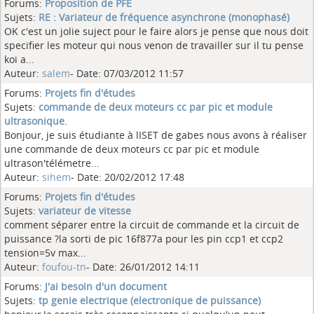
Forums:
Proposition de PFE
Sujets:
RE : Variateur de fréquence asynchrone (monophasé)
OK c'est un jolie suject pour le faire alors je pense que nous doit
specifier les moteur qui nous venon de travailler sur il tu pense
koi a...
Auteur:
salem
- Date: 07/03/2012 11:57
Forums:
Projets fin d'études
Sujets:
commande de deux moteurs cc par pic et module
ultrasonique.
Bonjour, je suis étudiante à lISET de gabes nous avons à réaliser
une commande de deux moteurs cc par pic et module
ultrason'télémetre...
Auteur:
sihem
- Date: 20/02/2012 17:48
Forums:
Projets fin d'études
Sujets:
variateur de vitesse
comment séparer entre la circuit de commande et la circuit de
puissance ?la sorti de pic 16f877a pour les pin ccp1 et ccp2
tension=5v max...
Auteur:
foufou-tn
- Date: 26/01/2012 14:11
Forums:
J'ai besoin d'un document
Sujets:
tp genie electrique (electronique de puissance)