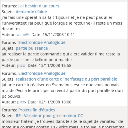
Forums:
J'ai besoin d'un cours
Sujets:
demande d'aide
j'ai fais une operatin sa fait 13jours et je ne peut pas aller
l'universitéet j'ai peur que lorsque je retourne (il reste un mois
devant m...
Auteur:
asm@
- Date: 15/11/2008 10:11
Forums:
Electronique Analogique
Sujets:
partie puissance
jai realiser la partie commande qui a ete valider il me reste la
partie puissance kelkun peut maider
Auteur:
pico
- Date: 13/11/2008 16:58
Forums:
Electronique Analogique
Sujets:
realisation d'une carte d'inerfaçage du port paralléle
jai une carte à réaliser en 5semaines est ce que vous pouvais
m'aider?voila le principe: on veut à partir du port parallele dun
pc pouvoi...
Auteur:
pico
- Date: 02/11/2008 18:08
Forums:
Projets fin d'études
Sujets:
RE : Variateur pour gros moteur CC
monsieur hatem ,je trouves dans le site le sujet de variateur de
moteur a courant contenu 12 volte mais je trouve le programme