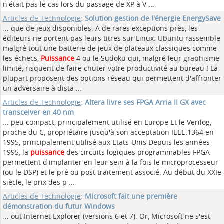
n'était pas le cas lors du passage de XP à V ...
Articles de Technologie
:
Solution gestion de l'énergie EnergySave
... que de jeux disponibles. A de rares exceptions près, les
éditeurs ne portent pas leurs titres sur Linux. Ubuntu rassemble
malgré tout une batterie de jeux de plateaux classiques comme
les échecs,
Puissance
4 ou le Sudoku qui, malgré leur graphisme
limité, risquent de faire chuter votre productivité au bureau ! La
plupart proposent des options réseau qui permettent d'affronter
un adversaire à dista ...
Articles de Technologie
:
Altera livre ses FPGA Arria II GX avec
transceiver en 40 nm
... peu compact, principalement utilisé en Europe Et le Verilog,
proche du C, propriétaire jusqu'à son acceptation IEEE.1364 en
1995, principalement utilisé aux Etats-Unis Depuis les années
1995, la
puissance
des circuits logiques programmables FPGA
permettent d'implanter en leur sein à la fois le microprocesseur
(ou le DSP) et le pré ou post traitement associé. Au début du XXIe
siècle, le prix des p ...
Articles de Technologie
:
Microsoft fait une première
démonstration du futur Windows
... out Internet Explorer (versions 6 et 7). Or, Microsoft ne s'est