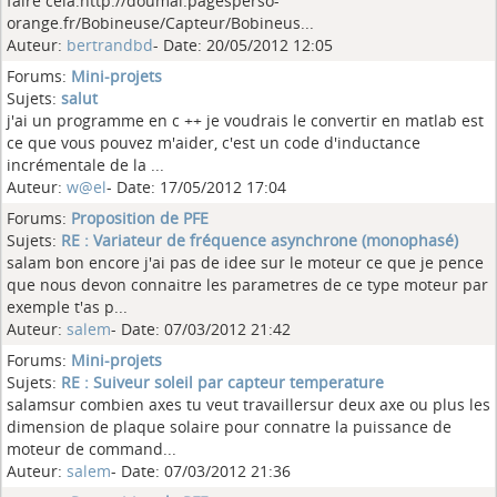
faire cela:http://doumai.pagesperso-
orange.fr/Bobineuse/Capteur/Bobineus...
Auteur:
bertrandbd
- Date: 20/05/2012 12:05
Forums:
Mini-projets
Sujets:
salut
j'ai un programme en c ++ je voudrais le convertir en matlab est
ce que vous pouvez m'aider, c'est un code d'inductance
incrémentale de la ...
Auteur:
w@el
- Date: 17/05/2012 17:04
Forums:
Proposition de PFE
Sujets:
RE : Variateur de fréquence asynchrone (monophasé)
salam bon encore j'ai pas de idee sur le moteur ce que je pence
que nous devon connaitre les parametres de ce type moteur par
exemple t'as p...
Auteur:
salem
- Date: 07/03/2012 21:42
Forums:
Mini-projets
Sujets:
RE : Suiveur soleil par capteur temperature
salamsur combien axes tu veut travaillersur deux axe ou plus les
dimension de plaque solaire pour connatre la puissance de
moteur de command...
Auteur:
salem
- Date: 07/03/2012 21:36