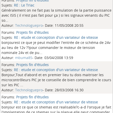
Forums:
Projets fin d'études
Sujets:
RE : Le Triac
Généralement on ne fait pas la simulation de la partie puissance
avec ISIS ( il n'est pas fait pour ça ) si les signaux venants du PIC
so...
Auteur:
Technologuepro
- Date: 11/05/2008 20:55
Forums:
Projets fin d'études
Sujets:
RE : etude et conception d'un variateur de vitesse
bonjourest ce que je peut modifier l'entrée de ce schéma de 24v
au lieu de 12v ??pour commander le moteur de tension
nominale 24v et de pu...
Auteur:
mbuma85
- Date: 03/04/2008 13:59
Forums:
Projets fin d'études
Sujets:
RE : etude et conception d'un variateur de vitesse
Bonjour,Tout d'abord et en premier lieu tu dois maitriser les
microcontrôleurs PIC je te conseille de bien comprendre le cours
sur les PIC ...
Auteur:
Technologuepro
- Date: 28/03/2008 16:30
Forums:
Projets fin d'études
Sujets:
RE : etude et conception d'un variateur de vitesse
bonjour est ce que ce shemas est realisable?c-a-d l'orsque je fait
l'implantation de ce shemas sur la plaque elle peut commander