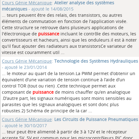
Cours Génie Mécanique
:
Atelier analyse des systèmes
mécaniques
- ajouté le 14/08/2015
... teurs peuvent être des relais, des transistors, ou autres
éléments de commutation en fonction de l'application visée.
Cette structure se retrouve dans plusieurs applications de
l'électronique de
puissance
incluant le contrôle des moteurs, les
convertisseurs et hacheurs, ainsi que les onduleurs.il est à noter
qu'il faut ajouter des radiateurs aux transistorsCe variateur de
vitesse est couramment util ...
Cours Génie Mécanique
:
Technologie des Systèmes Hydrauliques
- ajouté le 23/01/2014
... le moteur au quart de la tension.La PWM permet d’obtenir un
équivalent d’une variation de tension continue à l’aide d’un
control TOR (tout ou rien) .Cette technique permet aux
composant de
puissance
de moins chauffer qu’en analogique
.D’autre part, les signaux numériques sont moins sensibles au
parasites que les signaux analogiques et sont donc plus
robustes.2) Schéma de principe de la car ...
Cours Génie Mécanique
:
Les Circuits de Puissance Pneumatiques
- ajouté le 30/10/2017
... teur peut être alimenté à partir de 3 à 12V et le récepteur
accepte 5V. 5V est commun pour les microcontrôleurs PIC donc