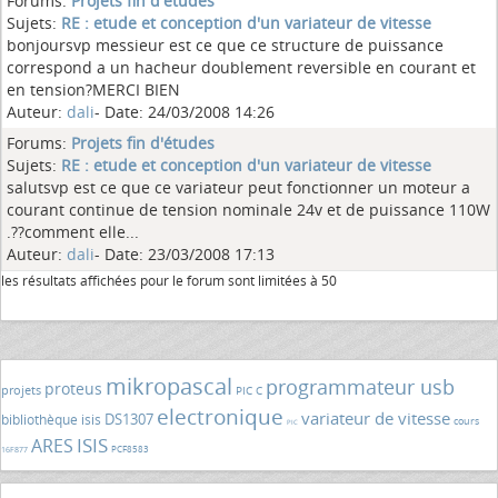
Forums:
Projets fin d'études
Sujets:
RE : etude et conception d'un variateur de vitesse
bonjoursvp messieur est ce que ce structure de puissance
correspond a un hacheur doublement reversible en courant et
en tension?MERCI BIEN
Auteur:
dali
- Date: 24/03/2008 14:26
Forums:
Projets fin d'études
Sujets:
RE : etude et conception d'un variateur de vitesse
salutsvp est ce que ce variateur peut fonctionner un moteur a
courant continue de tension nominale 24v et de puissance 110W
.??comment elle...
Auteur:
dali
- Date: 23/03/2008 17:13
les résultats affichées pour le forum sont limitées à 50
mikropascal
programmateur usb
proteus
projets
PIC C
electronique
variateur de vitesse
DS1307
bibliothèque isis
cours
PIC
ISIS
ARES
PCF8583
16F877