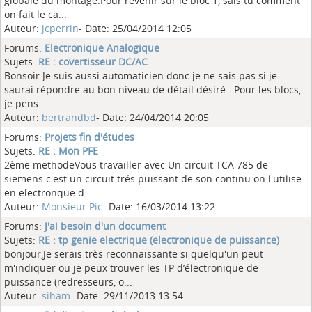
globale du montage.Pour revenir sur le bloc 1, sais tu comment
on fait le ca...
Auteur:
jcperrin
- Date: 25/04/2014 12:05
Forums:
Electronique Analogique
Sujets:
RE : covertisseur DC/AC
Bonsoir Je suis aussi automaticien donc je ne sais pas si je
saurai répondre au bon niveau de détail désiré . Pour les blocs,
je pens...
Auteur:
bertrandbd
- Date: 24/04/2014 20:05
Forums:
Projets fin d'études
Sujets:
RE : Mon PFE
2ème methodeVous travailler avec Un circuit TCA 785 de
siemens c'est un circuit trés puissant de son continu on l'utilise
en electronque d...
Auteur:
Monsieur Pic
- Date: 16/03/2014 13:22
Forums:
J'ai besoin d'un document
Sujets:
RE : tp genie electrique (electronique de puissance)
bonjour,Je serais très reconnaissante si quelqu'un peut
m'indiquer ou je peux trouver les TP d’électronique de
puissance (redresseurs, o...
Auteur:
siham
- Date: 29/11/2013 13:54