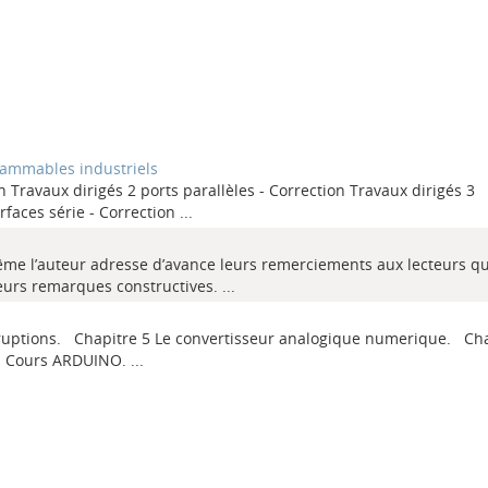
ammables industriels
ion Travaux dirigés 2 ports parallèles - Correction Travaux dirigés 3
rfaces série - Correction
...
même l’auteur adresse d’avance leurs remerciements aux lecteurs qu
leurs remarques constructives.
...
rruptions. Chapitre 5 Le convertisseur analogique numerique. Cha
. Cours ARDUINO.
...