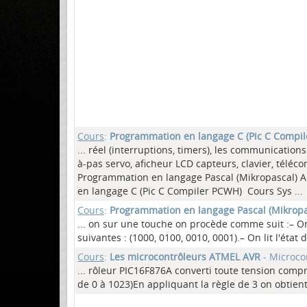
Cours
:
Programmation en langage C (Pic C Compi
... réel (interruptions, timers), les communicatio
à-pas servo, aficheur LCD capteurs, clavier, téléc
Programmation en langage Pascal (Mikropascal) A
en langage C (Pic C Compiler PCWH) Cours Sys ...
Cours
:
Programmation en langage Pascal (Mikropa
... on sur une touche on procède comme suit :– On
suivantes : (1000, 0100, 0010, 0001).– On lit l'état 
Cours
:
Les microcontrôleurs ATMEL AVR
- Microco
... rôleur PIC16F876A converti toute tension compr
de 0 à 1023)En appliquant la règle de 3 on obtient