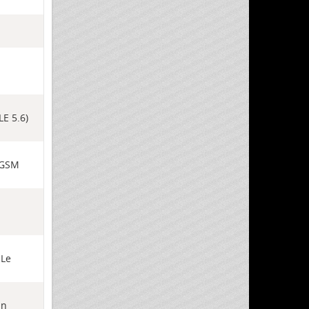
LE 5.6)
e GSM
 Le
un