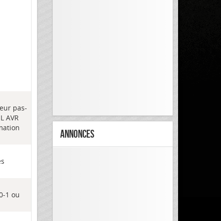
teur pas-
EL AVR
mation
Annonces
es
10-1 ou