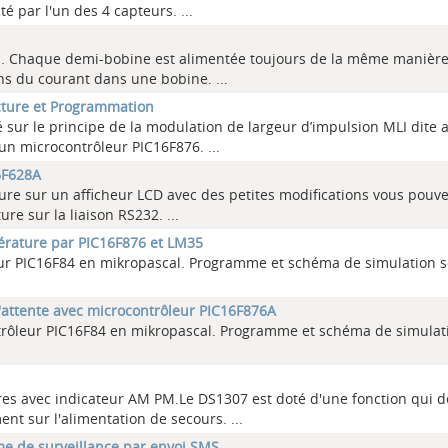
té par l'un des 4 capteurs.
...
es. Chaque demi-bobine est alimentée toujours de la même manière
ens du courant dans une bobine.
...
cture et Programmation
é sur le principe de la modulation de largeur d’impulsion MLI dite 
un microcontrôleur PIC16F876.
...
6F628A
ture sur un afficheur LCD avec des petites modifications vous pouvez
re sur la liaison RS232.
...
pérature par PIC16F876 et LM35
leur PIC16F84 en mikropascal. Programme et schéma de simulation 
d'attente avec microcontrôleur PIC16F876A
ontrôleur PIC16F84 en mikropascal. Programme et schéma de simulat
ures avec indicateur AM PM.Le DS1307 est doté d'une fonction qui d
t sur l'alimentation de secours.
...
ème de surveillance par envoi SMS