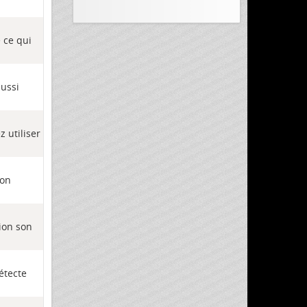
 ce qui
aussi
 utiliser
son
ion son
étecte