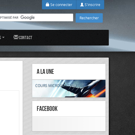
Se connecter
S'inscrire
s
Contact
A la Une
COURS MICROCONTRôLEURS
FaceBook