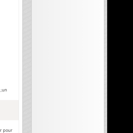
 ;un
er pour