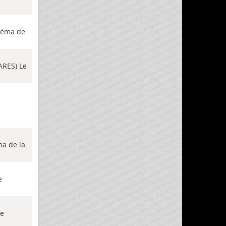
chéma de
-ARES) Le
ma de la
e
Le