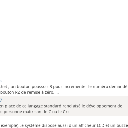
s
guichet ; un bouton poussoir B pour incrémenter le numéro demandé
n bouton RZ de remise à zéro.
...
77
se en place de ce langage standard rend aisé le développement de
e personne maîtrisant le C ou le C++
...
r exemple).Le système dispose aussi d'un afficheur LCD et un buzz