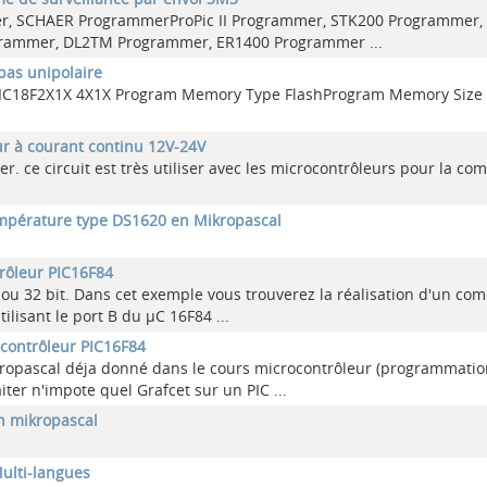
mer, SCHAER ProgrammerProPic II Programmer, STK200 Programmer
ogrammer, DL2TM Programmer, ER1400 Programmer
...
as unipolaire
 PIC18F2X1X 4X1X Program Memory Type FlashProgram Memory Size 
ur à courant continu 12V-24V
er. ce circuit est très utiliser avec les microcontrôleurs pour la 
pérature type DS1620 en Mikropascal
rôleur PIC16F84
6 ou 32 bit. Dans cet exemple vous trouverez la réalisation d'un co
ilisant le port B du µC 16F84
...
ocontrôleur PIC16F84
ropascal déja donné dans le cours microcontrôleur (programmatio
iter n'impote quel Grafcet sur un PIC
...
 mikropascal
Multi-langues