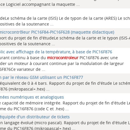
nce Logiciel accompagnant la maquette
...
tudeLe schéma de la carte (ISIS) Le de typon de la carte (ARES) Le s
sitives de la soutenance
...
microcontrôleur PIC16F84-PIC16F628 (maquette didactique)
port du projet de fin d'étudeLe schéma de la carte et le typon (ISIS
ositives de la soutenance
...
ic avec affichage de la température, à base de PIC16F876
courant continu à base du
microcontroleur
PIC16F876 avec une
der un moteur à courant continue par la modulation de largeur
6F876Ce variateur de ...
on par le réseau GSM utilisant un PIC16F877
t équivalent de 0 à 4 bars. Rapport du projet de fin d'étude Le sché
F876 (mikropascal+.hex)
...
nnées numériques et analogiques
e capacité de mémoire intégrée. Rapport du projet de fin d'étude L
mme du PIC16F876 (code C et .hex)
...
 équipée d'un distributeur de tickets
 langage évolué (micro pascal). Rapport du projet de fin d'étude 
amme du PIC16F876 (mikropascal+.hex)
...