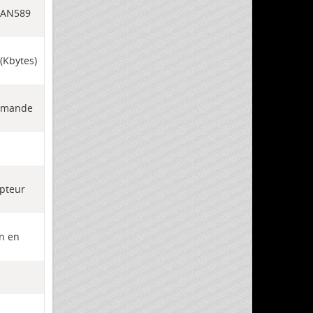
, AN589
(Kbytes)
commande
mpteur
n en