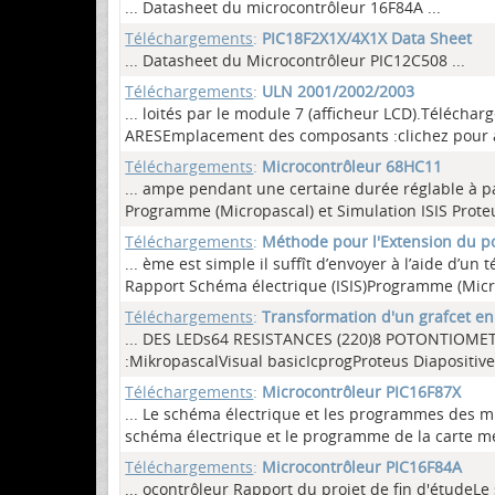
... Datasheet du microcontrôleur 16F84A
...
Téléchargements
:
PIC18F2X1X/4X1X Data Sheet
... Datasheet du Microcontrôleur PIC12C508
...
Téléchargements
:
ULN 2001/2002/2003
... loités par le module 7 (afficheur LCD).Télécha
ARESEmplacement des composants :clichez pour ag
Téléchargements
:
Microcontrôleur 68HC11
... ampe pendant une certaine durée réglable à pa
Programme (Micropascal) et Simulation ISIS Prote
Téléchargements
:
Méthode pour l'Extension du po
... ème est simple il suffît d’envoyer à l’aide
Rapport Schéma électrique (ISIS)Programme (Micro
Téléchargements
:
Transformation d'un grafcet e
... DES LEDs64 RESISTANCES (220)8 POTONTIOME
:MikropascalVisual basicIcprogProteus Diapositiv
Téléchargements
:
Microcontrôleur PIC16F87X
... Le schéma électrique et les programmes des mi
schéma électrique et le programme de la carte m
Téléchargements
:
Microcontrôleur PIC16F84A
... ocontrôleur Rapport du projet de fin d'étud