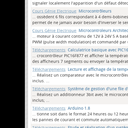
signaler localement l'apparition d'un défaut détec
Cours Génie Electrique
:
Microcontrôleurs
... ossèdent 6 fils correspondant à 4 demi-bobin
permet de ne jamais avoir besoin d'inverser le s
Cours Génie Electrique
:
Microcontroleurs Archite
... moteur à courant continu de 12V à 24V 5 A bas
PWM (pulse width modulation) et commandé par 
Téléchargements
:
Calculatrice basique avec PIC1
... crocontrôleur PIC16F877 et afficher la tempéra
des afficheurs 7 segments ou envoyer la températu
Téléchargements
:
Lecture et affichage de la tem
... Réalisez un comparateur avec le microcontrô
inclus.
...
Téléchargements
:
Système de gestion d'une file 
... Réalisez un additionneur 3bit avec le microc
inclus;
...
Téléchargements
:
Arduino 1.8
... tionne soit dans le format 24 heures ou 12 he
les pannes de courant et commute automatiquemen
Téléchargements
:
Etude et réalisation d'un syst