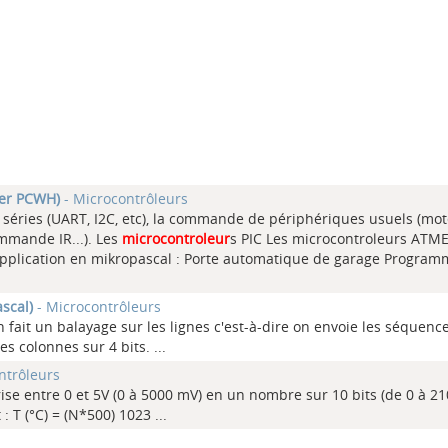
ler PCWH)
- Microcontrôleurs
ns séries (UART, I2C, etc), la commande de périphériques usuels (mo
ommande IR...). Les
microcontroleur
s PIC Les microcontroleurs ATM
pplication en mikropascal : Porte automatique de garage Program
scal)
- Microcontrôleurs
 fait un balayage sur les lignes c'est-à-dire on envoie les séquenc
des colonnes sur 4 bits.
...
ntrôleurs
ise entre 0 et 5V (0 à 5000 mV) en un nombre sur 10 bits (de 0 à 2
 : T (°C) = (N*500) 1023
...