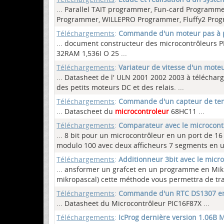
... Parallel TAIT programmer, Fun-card Program
Programmer, WILLEPRO Programmer, Fluffy2 Pr
Téléchargements
:
Commande d'un moteur pas à p
... document constructeur des microcontrôleurs
32RAM 1,536I O 25
...
Téléchargements
:
Variateur de vitesse d'un mote
... Datasheet de l' ULN 2001 2002 2003 à télécharg
des petits moteurs DC et des relais.
...
Téléchargements
:
Commande d'un capteur de tem
... Datascheet du
microcontroleur
68HC11 ...
Téléchargements
:
Comparateur avec le microcont
... 8 bit pour un microcontrôleur en un port de 1
modulo 100 avec deux afficheurs 7 segments en ut
Téléchargements
:
Additionneur 3bit avec le micr
... ansformer un grafcet en un programme en Mik
mikropascal) cette méthode vous permettra de tra
Téléchargements
:
Commande d'un RTC DS1307 en
... Datasheet du Microcontrôleur PIC16F87X
...
Téléchargements
:
IcProg dernière version 1.06B 