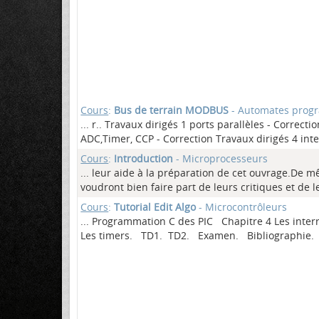
Cours
:
Bus de terrain MODBUS
- Automates progr
... r.. Travaux dirigés 1 ports parallèles - Correct
ADC,Timer, CCP - Correction Travaux dirigés 4 inte
Cours
:
Introduction
- Microprocesseurs
... leur aide à la préparation de cet ouvrage.De 
voudront bien faire part de leurs critiques et de 
Cours
:
Tutorial Edit Algo
- Microcontrôleurs
... Programmation C des PIC Chapitre 4 Les inte
Les timers. TD1. TD2. Examen. Bibliographie