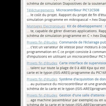
schéma de simulation Diapositives de la soutena
Téléchargements
:
Microcontrôleur PIC12C508
... le coût du projet. Rapport du projet de fin d'é
simulation programme en mikropascal +.hex Diapo
Montages Electroniques
:
Kit de développement : 
... te, capable de gérer diverses applications. Rap
schéma de simulation programme en C +.hex Diap
Projets fin d'études
:
Commande de l’éclairage publ
... c'est un variateur de vitesse pour moteurs à 
programmation en C.ce projet consiste à comman
d'impulsions en utilisant un microcontrôleur PIC1
Projets fin d'études
:
Carte interface de supervisi
... talent sur toute la plage de 0 à 400 Kpa qui es
carte et le typon (ISIS-ARES) programme du PIC16
Projets fin d'études
:
Système d'acquisition de do
... au puissance du microcontrôleur et une grand
schéma de la carte et le typon (ISIS-ARES)progra
Projets fin d'études
:
Gestion d'une salle d'attente
... age machine (assembleur par exemple) ou en un
schéma de la carte et le typon (ISIS-ARES)progr