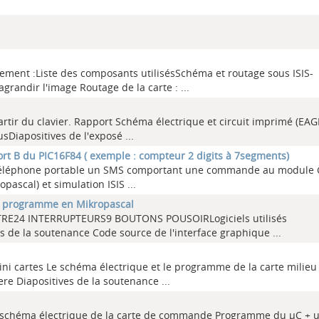
rgement :Liste des composants utilisésSchéma et routage sous ISIS-
randir l'image Routage de la carte :
...
rtir du clavier. Rapport Schéma électrique et circuit imprimé (EAG
usDiapositives de l'exposé
...
rt B du PIC16F84 ( exemple : compteur 2 digits à 7segments)
 d’un téléphone portable un SMS comportant une commande au modul
pascal) et simulation ISIS
...
n programme en Mikropascal
TRE24 INTERRUPTEURS9 BOUTONS POUSOIRLogiciels utilisés
es de la soutenance Code source de l'interface graphique
...
ni cartes Le schéma électrique et le programme de la carte milieu
ere Diapositives de la soutenance
...
eLe schéma électrique de la carte de commande Programme du µC + 