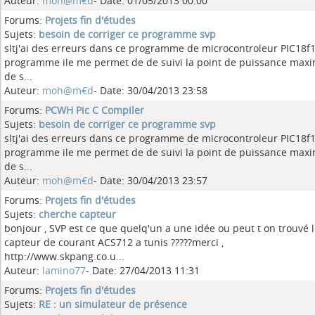
Auteur:
moh@m€d
- Date: 01/05/2013 00:00
Forums:
Projets fin d'études
Sujets:
besoin de corriger ce programme svp
sltj'ai des erreurs dans ce programme de microcontroleur PIC18f
programme ile me permet de de suivi la point de puissance maxi
de s...
Auteur:
moh@m€d
- Date: 30/04/2013 23:58
Forums:
PCWH Pic C Compiler
Sujets:
besoin de corriger ce programme svp
sltj'ai des erreurs dans ce programme de microcontroleur PIC18f
programme ile me permet de de suivi la point de puissance maxi
de s...
Auteur:
moh@m€d
- Date: 30/04/2013 23:57
Forums:
Projets fin d'études
Sujets:
cherche capteur
bonjour , SVP est ce que quelq'un a une idée ou peut t on trouvé 
capteur de courant ACS712 a tunis ?????merci ,
http://www.skpang.co.u...
Auteur:
lamino77
- Date: 27/04/2013 11:31
Forums:
Projets fin d'études
Sujets:
RE : un simulateur de présence