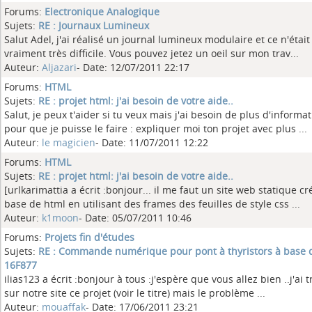
Forums:
Electronique Analogique
Sujets:
RE : Journaux Lumineux
Salut Adel, j'ai réalisé un journal lumineux modulaire et ce n'était
vraiment très difficile. Vous pouvez jetez un oeil sur mon trav...
Auteur:
Aljazari
- Date: 12/07/2011 22:17
Forums:
HTML
Sujets:
RE : projet html: j'ai besoin de votre aide..
Salut, je peux t'aider si tu veux mais j'ai besoin de plus d'informa
pour que je puisse le faire : expliquer moi ton projet avec plus ...
Auteur:
le magicien
- Date: 11/07/2011 12:22
Forums:
HTML
Sujets:
RE : projet html: j'ai besoin de votre aide..
[urlkarimattia a écrit :bonjour... il me faut un site web statique cr
base de html en utilisant des frames des feuilles de style css ...
Auteur:
k1moon
- Date: 05/07/2011 10:46
Forums:
Projets fin d'études
Sujets:
RE : Commande numérique pour pont à thyristors à base 
16F877
ilias123 a écrit :bonjour à tous :j'espère que vous allez bien ..j'ai 
sur notre site ce projet (voir le titre) mais le problème ...
Auteur:
mouaffak
- Date: 17/06/2011 23:21