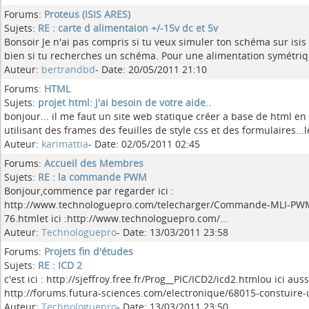
Forums:
Proteus (ISIS ARES)
Sujets:
RE : carte d alimentaion +/-15v dc et 5v
Bonsoir Je n'ai pas compris si tu veux simuler ton schéma sur isis
bien si tu recherches un schéma. Pour une alimentation symétriq
Auteur:
bertrandbd
- Date: 20/05/2011 21:10
Forums:
HTML
Sujets:
projet html: j'ai besoin de votre aide..
bonjour... il me faut un site web statique créer a base de html en
utilisant des frames des feuilles de style css et des formulaires...le
Auteur:
karimattia
- Date: 02/05/2011 02:45
Forums:
Accueil des Membres
Sujets:
RE : la commande PWM
Bonjour,commence par regarder ici :
http://www.technologuepro.com/telecharger/Commande-MLI-PW
76.htmlet ici :http://www.technologuepro.com/...
Auteur:
Technologuepro
- Date: 13/03/2011 23:58
Forums:
Projets fin d'études
Sujets:
RE : ICD 2
c'est ici : http://sjeffroy.free.fr/Prog__PIC/ICD2/icd2.htmlou ici aussi
http://forums.futura-sciences.com/electronique/68015-constuire-u
Auteur:
Technologuepro
- Date: 13/03/2011 23:50