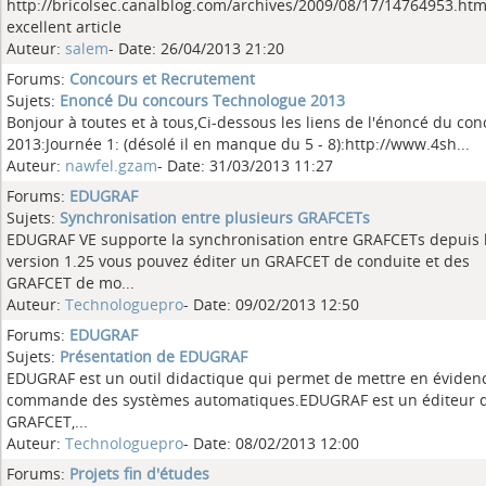
http://bricolsec.canalblog.com/archives/2009/08/17/14764953.ht
excellent article
Auteur:
salem
- Date: 26/04/2013 21:20
Forums:
Concours et Recrutement
Sujets:
Enoncé Du concours Technologue 2013
Bonjour à toutes et à tous,Ci-dessous les liens de l'énoncé du co
2013:Journée 1: (désolé il en manque du 5 - 8):http://www.4sh...
Auteur:
nawfel.gzam
- Date: 31/03/2013 11:27
Forums:
EDUGRAF
Sujets:
Synchronisation entre plusieurs GRAFCETs
EDUGRAF VE supporte la synchronisation entre GRAFCETs depuis 
version 1.25 vous pouvez éditer un GRAFCET de conduite et des
GRAFCET de mo...
Auteur:
Technologuepro
- Date: 09/02/2013 12:50
Forums:
EDUGRAF
Sujets:
Présentation de EDUGRAF
EDUGRAF est un outil didactique qui permet de mettre en évidenc
commande des systèmes automatiques.EDUGRAF est un éditeur 
GRAFCET,...
Auteur:
Technologuepro
- Date: 08/02/2013 12:00
Forums:
Projets fin d'études