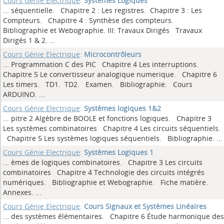
Cours Génie Electrique
:
Systèmes Logiques
... séquentielle. Chapitre 2 : Les registres. Chapitre 3 : Les
Compteurs. Chapitre 4 : Synthèse des compteurs.
Bibliographie et Webographie. III: Travaux Dirigés Travaux
Dirigés 1 & 2.
...
Cours Génie Electrique
:
Microcontrôleurs
... Programmation C des PIC Chapitre 4 Les interruptions.
Chapitre 5 Le convertisseur analogique numerique. Chapitre 6
Les timers. TD1. TD2. Examen. Bibliographie. Cours
ARDUINO.
...
Cours Génie Electrique
:
Systèmes logiques 1&2
... pitre 2 Algèbre de BOOLE et fonctions logiques. Chapitre 3
Les systèmes combinatoires Chapitre 4 Les circuits séquentiels.
Chapitre 5 Les systèmes logiques séquentiels. Bibliographie.
...
Cours Génie Electrique
:
Systèmes Logiques 1
... èmes de logiques combinatoires. Chapitre 3 Les circuits
combinatoires Chapitre 4 Technologie des circuits intégrés
numériques. Bibliographie et Webographie. Fiche matière.
Annexes.
...
Cours Génie Electrique
:
Cours Signaux et Systèmes Linéaires
... des systèmes élémentaires. Chapitre 6 Étude harmonique des