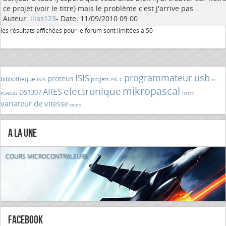
ce projet (voir le titre) mais le problème c'est j'arrive pas ...
Auteur:
ilias123
- Date: 11/09/2010 09:00
les résultats affichées pour le forum sont limitées à 50
programmateur usb
ISIS
proteus
bibliothèque isis
projets
PIC C
PIC
mikropascal
electronique
ARES
DS1307
PCF8583
16F877
variateur de vitesse
cours
A la Une
COURS MICROCONTRôLEURS
FaceBook