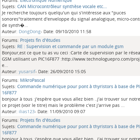
Forums:
Electronique Numérique
Sujets:
CAN Microcontrôleur synthèse vocale etc...
Je recherche toujours quelqu'un qui s'intéresse aux "puces
sonores"traitement d'enveloppe du signal analogique, micro-cont
de synth�...
Auteur:
DongDong
- Date: 09/10/2010 11:58
Forums:
Projets fin d'études
Sujets:
RE : Supervision et commande par un module gsm
Bonjour,est ce que tu as vu ceci :Carte de supervision par le rése
GSM utilisant un PIC16F877 :http://www.technologuepro.com/proje
e...
Auteur:
yusarsif
- Date: 26/09/2010 15:05
Forums:
MikroPascal
Sujets:
Commande numérique pour pont à thyristors à base de P
16F877
bonjour à tous :j'espère que vous allez bien ..j'ai trouver sur notre
ce projet (voir le titre) mais le problème c'est j'arrive pas ...
Auteur:
ilias123
- Date: 11/09/2010 09:07
Forums:
Projets fin d'études
Sujets:
Commande numérique pour pont à thyristors à base de P
16F877
bonjour à tous :j'espère que vous allez bien ..j'ai trouver sur notre