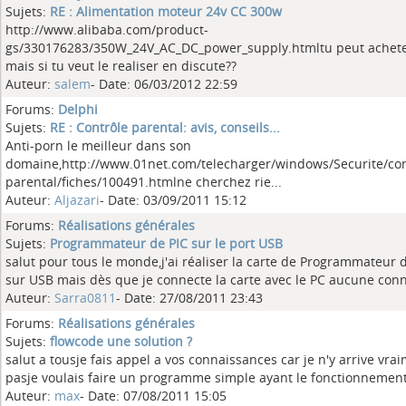
Sujets:
RE : Alimentation moteur 24v CC 300w
http://www.alibaba.com/product-
gs/330176283/350W_24V_AC_DC_power_supply.htmltu peut achet
mais si tu veut le realiser en discute??
Auteur:
salem
- Date: 06/03/2012 22:59
Forums:
Delphi
Sujets:
RE : Contrôle parental: avis, conseils...
Anti-porn le meilleur dans son
domaine,http://www.01net.com/telecharger/windows/Securite/con
parental/fiches/100491.htmlne cherchez rie...
Auteur:
Aljazari
- Date: 03/09/2011 15:12
Forums:
Réalisations générales
Sujets:
Programmateur de PIC sur le port USB
salut pour tous le monde,j'ai réaliser la carte de Programmateur 
sur USB mais dès que je connecte la carte avec le PC aucune conn
Auteur:
Sarra0811
- Date: 27/08/2011 23:43
Forums:
Réalisations générales
Sujets:
flowcode une solution ?
salut a tousje fais appel a vos connaissances car je n'y arrive vra
pasje voulais faire un programme simple ayant le fonctionnement 
Auteur:
max
- Date: 07/08/2011 15:05