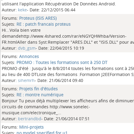
utilisant l'application Récupération De Données Android.
Auteur:
keke
- Date: 22/12/2015 06:44
Forums:
Proteus (ISIS ARES)
Sujets:
RE : patch francais proteus
Hi...Voila bien votre
demandehttp://www.4shared.com/rar/eNGYQHWhba/Version-
FR.htmlAller dans Syst:Remplacer "ARES.DLL" et "ISIS.DLL" pour av
Auteur:
dvb_gsm
- Date: 22/04/2015 10:19
Forums:
Annonces
Sujets:
PROMO : Toutes les formations sont à 250 DT
PROMO d'été : Jusqu'à le 8/8/2014 toutes les formations sont à 25
au lieu de 400 DTListe des formations :Formation J2EEFormation Sy
Auteur:
sihemrh
- Date: 21/06/2014 09:40
Forums:
Projets fin d'études
Sujets:
RE : montre numérique
Bonjour Tu peux déjà multiplexer les afficheurs afins de diminuer
circuits de commandes http://www.sonelec-
musique.com/electronique_...
Auteur:
bertrandbd
- Date: 21/06/2014 07:51
Forums:
Mini-projets
Sujets:
no model specified for u1