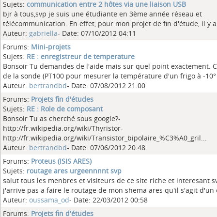
Sujets:
communication entre 2 hôtes via une liaison USB
bjr à tous,svp je suis une étudiante en 3ème année réseau et
télécommunication. En effet, pour mon projet de fin d'étude, il y a 
Auteur:
gabriella
- Date: 07/10/2012 04:11
Forums:
Mini-projets
Sujets:
RE : enregistreur de temperature
Bonsoir Tu demandes de l'aide mais sur quel point exactement. C
de la sonde (PT100 pour mesurer la température d'un frigo à -10° ?
Auteur:
bertrandbd
- Date: 07/08/2012 21:00
Forums:
Projets fin d'études
Sujets:
RE : Role de composant
Bonsoir Tu as cherché sous google?-
http://fr.wikipedia.org/wiki/Thyristor-
http://fr.wikipedia.org/wiki/Transistor_bipolaire_%C3%A0_gril...
Auteur:
bertrandbd
- Date: 07/06/2012 20:48
Forums:
Proteus (ISIS ARES)
Sujets:
routage ares urgeennnnt svp
salut tous les menbres et visiteurs de ce site riche et interesant s
j'arrive pas a faire le routage de mon shema ares qu'il s'agit d'un c
Auteur:
oussama_od
- Date: 22/03/2012 00:58
Forums:
Projets fin d'études