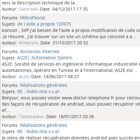
vers la description technique de la...
Auteur:
Satoritek
- Date: 04/12/2017 17:35
Forums:
MikroPascal
Sujets:
de l aide a propos 12F675
bonsoir , SVP j'ai besoin de l'aide a propos modification de code 
.je résume , j'ai trouver sur un site un schéma qui consiste a a...
Auteur:
lemecsm
- Date: 31/10/2017 20:32
Forums:
Annonces internes
Sujets:
AS2E| AUtomation System
AS2E: Société de services en ingénierie informatique industrielle 
automatismes, opérant en Tunisie et à l’international, AS2E est ...
Auteur:
as2e
- Date: 14/06/2017 08:27
Forums:
Réalisations générales
Sujets:
RE : Aidez-moi s.v.p!
Bonjour, vous pouvez visiter www.doctor-telephone.fr pour retro
des façons de récupération de android, vous pouvez récupérer s
ef...
Auteur:
Taotocaotor
- Date: 18/01/2017 03:36
Forums:
Réalisations générales
Sujets:
RE : Aidez-moi s.v.p!
Je viens de réaliser récupération données android avec succès en