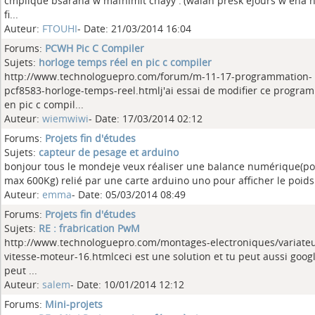
cmpliqué bsaraha w mafhimit chayy :'(walah presk éjours w ena 
fi...
Auteur:
FTOUHI
- Date: 21/03/2014 16:04
Forums:
PCWH Pic C Compiler
Sujets:
horloge temps réel en pic c compiler
http://www.technologuepro.com/forum/m-11-17-programmation-
pcf8583-horloge-temps-reel.htmlj'ai essai de modifier ce progra
en pic c compil...
Auteur:
wiemwiwi
- Date: 17/03/2014 02:12
Forums:
Projets fin d'études
Sujets:
capteur de pesage et arduino
bonjour tous le mondeje veux réaliser une balance numérique(po
max 600Kg) relié par une carte arduino uno pour afficher le poids 
Auteur:
emma
- Date: 05/03/2014 08:49
Forums:
Projets fin d'études
Sujets:
RE : frabrication PwM
http://www.technologuepro.com/montages-electroniques/variateu
vitesse-moteur-16.htmlceci est une solution et tu peut aussi goog
peut ...
Auteur:
salem
- Date: 10/01/2014 12:12
Forums:
Mini-projets