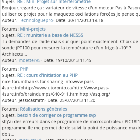
Sujets:
RE : Mini Projet sur Interféromètrie
Bonjour,regarde ça : variateur de vitesse d'un moteur Pas à Pason
utiliser ce projet pour la maquette oscillations forcées je pense qu
Auteur:
Technologuepro
- Date: 30/11/2013 19:18
Forums:
Mini-projets
Sujets:
RE : muniterie a base de NE555
Tu demandes de l'aide mais sur quel point exactement. Choix de 
sonde (PT100 pour mesurer la température d'un frigo à -10° ?
Architectu...
Auteur:
mbetter95
- Date: 19/10/2013 11:45
Forums:
PHP
Sujets:
RE : cours d'initiation au PHP
nice forumthanks for sharing infowww.pass-
4sure.infohttp://www.utoronto.ca/http://www.pass-
4sure.info/braindumps/640-911.htmlhttp://asq.org/
Auteur: jessicasmith- Date: 25/07/2013 11:20
Forums:
Réalisations générales
Sujets:
besoin de corriger ce programme svp
sltj'ai des erreurs dans ce programme de microcontroleur PIC18f
programme ile me permet de de suivi la point de puissance maxi
de s...