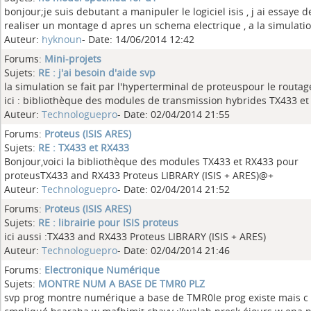
bonjour;je suis debutant a manipuler le logiciel isis , j ai essaye d
realiser un montage d apres un schema electrique , a la simulation
Auteur:
hyknoun
- Date: 14/06/2014 12:42
Forums:
Mini-projets
Sujets:
RE : j'ai besoin d'aide svp
la simulation se fait par l'hyperterminal de proteuspour le routage
ici : bibliothèque des modules de transmission hybrides TX433 et .
Auteur:
Technologuepro
- Date: 02/04/2014 21:55
Forums:
Proteus (ISIS ARES)
Sujets:
RE : TX433 et RX433
Bonjour,voici la bibliothèque des modules TX433 et RX433 pour
proteusTX433 and RX433 Proteus LIBRARY (ISIS + ARES)@+
Auteur:
Technologuepro
- Date: 02/04/2014 21:52
Forums:
Proteus (ISIS ARES)
Sujets:
RE : librairie pour ISIS proteus
ici aussi :TX433 and RX433 Proteus LIBRARY (ISIS + ARES)
Auteur:
Technologuepro
- Date: 02/04/2014 21:46
Forums:
Electronique Numérique
Sujets:
MONTRE NUM A BASE DE TMR0 PLZ
svp prog montre numérique a base de TMR0le prog existe mais c 