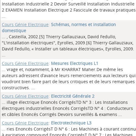
Installation Industrielle 2 Devoir Surveillé Installation Industrielle
2 EXAMEN Installation Electrique 2 Fascicule de travaux pratiques
...
Cours Génie Electrique
:
Schémas, normes et installation
domestique
... , Casteilla, 2002.[5] Thierry Gallauziaux, David Fedullo,
"L'installation électriques", Eyrolles, 2009.[6] Thierry Gallauziaux,
David Fedullo, « Installer un tableaux électriques», Eyrolles, 2009.
...
Cours Génie Electrique
:
Mesures Electriques L1
... vrage et, notamment, à Mr KHARRAT Maher.De même les
auteurs adressent d’avance leurs remerciements aux lecteurs qui
voudront bien faire part de leurs critiques et de leurs remarques
constructives.
...
Cours Génie Electrique
:
Electricité Générale 2
... illage électrique Enoncés CorrigésTD N° 3 : Les Installations
électriques industrielles Enoncés CorrigésTD N° 4 : Conducteurs
et câbles Enoncés Corrigés Devoirs surveillés & examens
...
Cours Génie Electrique
:
Electrotechnique L3
... ries Enoncés CorrigésT D N° 6 : Les Machines à courant continu
à excitation compound Enoncés CorrigésT D N° 7 : Les Machines